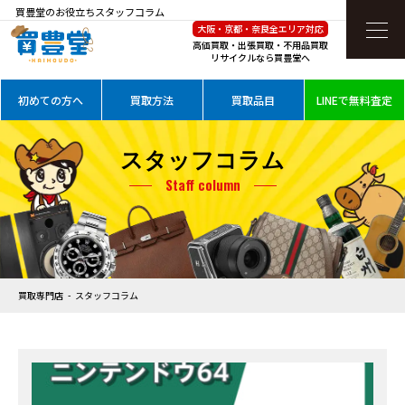
買豊堂のお役立ちスタッフコラム
大阪・京都・奈良全エリア対応
高価買取・出張買取・不用品買取
リサイクルなら買豊堂へ
初めての方へ
買取方法
買取品目
LINEで無料査定
スタッフコラム
Staff column
買取専門店
スタッフコラム