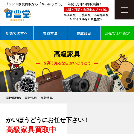
ブランド家具買取なら「かいほうどう」｜年間1万件の買取実績！
大阪・京都・奈良全エリア対応
高価買取・出張買取・不用品買取
リサイクルなら買豊堂へ
初めての方へ
買取方法
買取品目
LINEで無料査定
高級家具
を高く売るなら かいほうどう
買取専門店
買取品目
高級家具
かいほうどうにお任せ下さい！
高級家具買取中