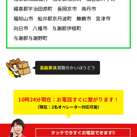
綴喜郡宇治田原町
長岡京市
南丹市
福知山市
船井郡京丹波町
舞鶴市
宮津市
向日市
八幡市
与謝郡伊根町
与謝郡与謝野町
高級家具
買取のかいほうどう
10時24分現在：お電話すぐに繋がります！
（現在：2名オペレーター対応可能）