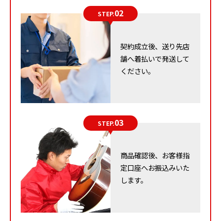
02
STEP.
汚れやホコリは拭き取っておく
家具は外観の状態が重視されます。そのため傷や汚れが
契約成立後、送り先店
ないものは査定額も高くなります。
舗へ着払いで発送して
ください。
また、使用頻度が低かったり、保管状況・使用状況が良
かったりするものは査定時の印象も高くなるでしょう。
03
汚れはシミになる前にすぐ拭き取るなど、日ごろの手入
STEP.
れが良い状態を保つコツです。査定に出す際は柔らかい
布で拭き取っておくといいでしょう。
商品確認後、お客様指
定口座へお振込みいた
一方で、専門知識を持たないままの修理は避けてくださ
します。
い。かえって破損させ、査定額が低くなってしまう恐れ
があります。布製品についても、汚れを落とそうと漂白
剤などを使用するとかえって買取できない状態になる場