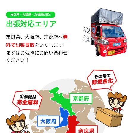
奈良県・大阪府・京都府対応!!
－査定のポイント
出張対応エリア
奈良県、大阪府、京都府へ
無
高級家具の査定を高くするためには次のポイント
料で出張買取
をいたします。
が重要です。
まずはお気軽にお問い合わせ
目立つキズや汚れがあると査定がダウンします
ください！
破損があると査定がダウンします
付属品に欠品があると査定がダウンします
高級家具製品は一定の耐久性を持ちますが、長く使って
いると傷や汚れは自然と増えていきます。表面に大きな
傷・汚れがない場合でも、内側や内部に一定の傷や汚れ
が出るケースもあります。こうした傷・汚れがあると、
査定はマイナスとなってしまします。