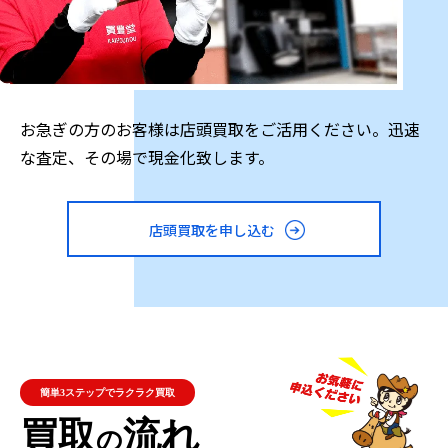
ースも多いため、買取価格も期待できるでしょう。
引っ越しや模様替えのために不要な高級家具が出る場合
は、ぜひとも査定を試してみてください。プレミアのつ
いた製品であれば100万円以上で買取できる場合もあり
お急ぎの方のお客様は店頭買取をご活用ください。迅速
ます。
な査定、その場で現金化致します。
店頭買取を申し込む
高級家具
アイテムの種類
◆アンティーク家具 ◆民芸家具 ◆ソファ ◆オ
ットマン ◆リビングテーブル ◆ローテーブル
◆座卓 ◆ダイニングテーブル ◆チェア ◆ベン
簡単3ステップでラクラク買取
チ ◆デスク ◆チェスト ◆タンス ◆照明器具
買取
流れ
の