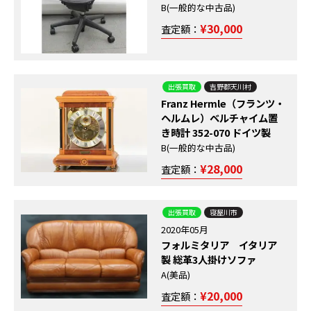
B(一般的な中古品)
¥30,000
査定額：
出張買取
吉野郡天川村
Franz Hermle（フランツ・
ヘルムレ）ベルチャイム置
き時計 352-070 ドイツ製
B(一般的な中古品)
¥28,000
査定額：
出張買取
寝屋川市
2020年05月
フォルミタリア イタリア
製 総革3人掛けソファ
A(美品)
¥20,000
査定額：