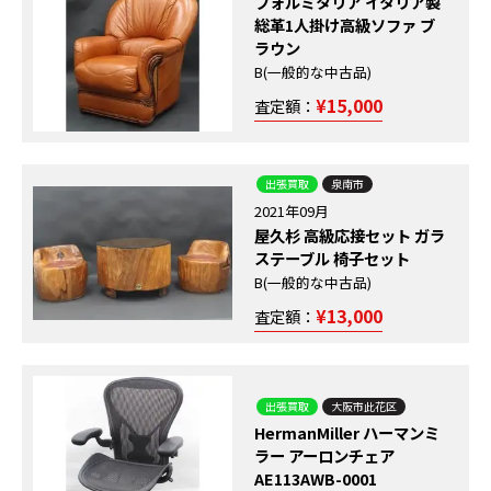
フォルミタリア イタリア製
総革1人掛け高級ソファ ブ
ラウン
B(一般的な中古品)
¥15,000
査定額：
出張買取
泉南市
2021年09月
屋久杉 高級応接セット ガラ
ステーブル 椅子セット
B(一般的な中古品)
¥13,000
査定額：
出張買取
大阪市此花区
HermanMiller ハーマンミ
ラー アーロンチェア
AE113AWB-0001