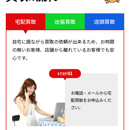
宅配買取
出張買取
店頭買取
高級家具
買取りスタッフ目線
自宅に居ながら買取の依頼が出来るため、お時間
の無いお客様、店舗から離れているお客様でも安
＋査定のポイント
心です。
01
高級家具の査定を高くするためには次のポイント
STEP.
が重要です。
お電話・メールから宅
キズがなく、状態が良好な場合は査定アップ
配買取をお申込みくだ
保管状況が良好な場合は査定アップ
さい。
使用頻度が低い場合は査定アップ