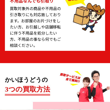
不用品なんでも引取り
から選ばれることが多いです。高級家具を製造する
買取対象外の商品や不用品の
メーカーは国内外に様々あり、それぞれが異なる趣
引き取りにも対応致しており
の家具を作っています。
ます。お部屋のお片づけをし
たい方、お引越しや店舗移転
これらの高級家具は中古市場においても高い需要を
に伴う不用品を処分したい
有しています。そもそもの販売価格が高いため、買
方、不用品の事なら何でもご
取金額も期待できるでしょう。現在は製造されてい
相談ください。
ないようなモデルであればプレミアのついた値段で
取引される場合もあります。不要な高級家具はぜひ
とも査定を試してみてください。
かいほうどうの
3つの買取方法
高級家具
需要とトレンド