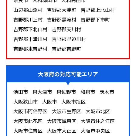
奈良市
大和郡山市
大和高田市
ナ) ◆arflex(アルフレックス) ◆ACTUS(アクタ
ス) ◆MOLTENI（モルテーニ） ◆Minotti（ミ
山辺郡山添村
吉野郡大淀町
吉野郡上北山村
ノッティ） ◆Poliform（ポリフォーム）
吉野郡川上村
吉野郡黒滝村
吉野郡下市町
◆moooi（モーイ） ◆Driade（ドリアデ）
吉野郡下北山村
吉野郡天川村
◆Magis（マジス） ◆Muuto（ムート）
吉野郡十津川村
吉野郡野迫川村
◆Kartell（カルテル） ◆Vitra（ヴィトラ） ◆
吉野郡東吉野村
吉野郡吉野町
天童木工 ◆カリモク60 ◆HALO（ハロ）
◆ligne roset（リーン・ロゼ） ◆porada（ポラ
ダ） ◆Poltrona Frau（ポルトローナ・フラ
大阪府
の対応可能エリア
ウ） ◆Baxter（バクスター）
池田市
泉大津市
泉佐野市
和泉市
茨木市
※上記以外のメーカーも高価買取中です。
大阪狭山市
大阪市
大阪市旭区
大阪市阿倍野区
大阪市生野区
大阪市北区
大阪市此花区
大阪市城東区
大阪市住之江区
大阪市住吉区
大阪市大正区
大阪市中央区