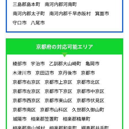
三島郡島本町
南河内郡河南町
南河内郡太子町
南河内郡千早赤阪村
箕面市
守口市
八尾市
京都府
の対応可能エリア
綾部市
宇治市
乙訓郡大山崎町
亀岡市
木津川市
京田辺市
京丹後市
京都市
京都市右京区
京都市上京区
京都市北区
京都市左京区
京都市下京区
京都市中京区
京都市西京区
京都市東山区
京都市伏見区
京都市南区
京都市山科区
久世郡久御山町
城陽市
相楽郡笠置町
相楽郡精華町
相楽郡南山城村
相楽郡和束町
綴喜郡井手町