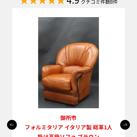
クチコミ件数8件
サ
御所市
フォルミタリア イタリア製 総革1人
掛け高級ソファ ブラウン