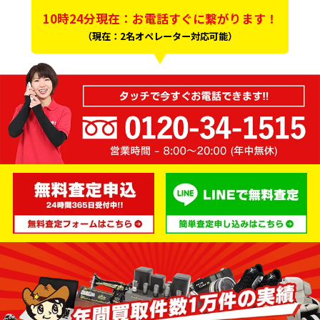
わせて作るインテリアは他には真似できないような
10時24分現在：お電話すぐに繋がります！
ものとなることもしばしばです。
（現在：2名オペレーター対応可能）
家具の種類
高級家具には様々な種類があります。
ソファ
リビングテーブル
ダイニングセット
チェア
デスク
収納
照明器具
高級家具に使用される木材
また、高級家具は次のような木材を用いて作られる