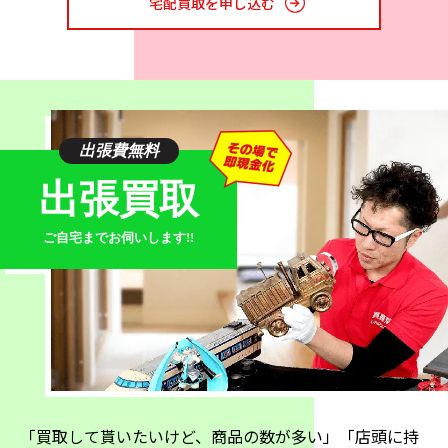
宅配買取を申し込む
ポルトローナ・フラウ
バクスター
天童木工とカリモク60は有名な国内メーカーであり、製
品を目にしたことがある人も多いでしょう。いずれも美
しい木材を使った家具が印象的で、多くの人に愛されて
います。レトロを志向するデザインの高級家具は、素材
出張費無料
の素朴なニュアンスを活かしたものや、レザーを用いた
出張買取
重厚なデザインのものが多くなります。そのためインテ
リアに用いると独特の存在感を持ち、コーディネートの
ご自宅までお伺いします!!
主役になってくれるでしょう。
モダンスタイルの家具
一方でモダンなスタイルの高級家具としては次のような
メーカーが有名です。
「買取して貰いたいけど、商品の数が多い」「店頭に持
カッシーナ
モルテーニ