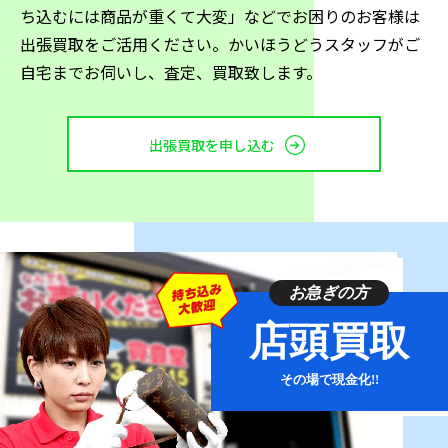
ち込むには商品が重くて大変」などでお困りのお客様は
ミノッティ
ポリフォーム
モーイ
出張買取をご活用ください。かいほうどうスタッフがご
ドリアデ
マジス
ムート
自宅までお伺いし、査定、買取致します。
カルテル
ヴィトラ
出張買取を申し込む
モダンなデザインのものには海外メーカーが多く、無駄
を削ぎ落としたミニマムなデザイン、金属素材を活用し
たもの、曲線的なデザインものが多く見られます。デザ
インは個性的であっても重厚感のないものが多く、お部
屋を圧迫せずに彩るようなものが多い点が人気です。ま
お急ぎの方
たカラーバリュエーションが多い点もモダンな高級家具
に共通する特徴でしょう。
店頭買取
このように高級家具には様々な種類があり、購入者は自
その場で現金化!!
らの好む雰囲気の家具を選ぶことができます。そもそも
販売価格が高いため、中古市場で高級家具を購入するケ