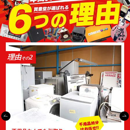
ことが多いです。
ウォールナット
チーク
マホガニー
これらは世界三大銘木とも呼ばれており、木目の美
しさから高級家具への利用が多くなっています。天
理由
2
然木を切り出したまま使う無垢材も高級家具の素材
その
として有名でしょう。無垢材は加工に手間がかか
り、1本の樹木からとれる量も少なくなります。一
方で自然の趣と木目の美しさは集成材とは異なり、
人気なのです。
不用になった高級家具は早めの買取査定を
このように高級家具は個性的なデザインおよび素材