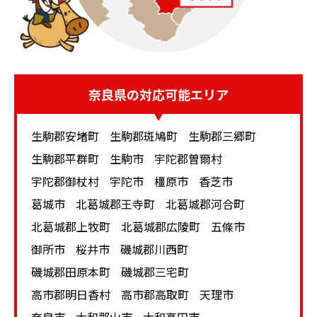
査定のマイナスを補うためには、高級家具製品のみのみ
ならず他のブランド品とのまとめて査定がおすすめで
す。ソファ、チェアなどであれば単品であってもハイブ
ランドのものは買取価格が期待できます。高級家具をは
奈良県
の対応可能エリア
じめとした家具は流行やトレンドの影響も大きく、季節
ごとに新作が発売されることも少なくありません。古く
なった高級家具製品の中には買取価格が落ちるものもあ
生駒郡安堵町
生駒郡斑鳩町
生駒郡三郷町
るため、お手元に使っていないものがある場合は、現時
生駒郡平群町
生駒市
宇陀郡曽爾村
点での査定額を確認しておきましょう。
宇陀郡御杖村
宇陀市
橿原市
香芝市
葛城市
北葛城郡王寺町
北葛城郡河合町
北葛城郡上牧町
北葛城郡広陵町
五條市
高級家具
御所市
桜井市
磯城郡川西町
買取対応メーカー
磯城郡田原本町
磯城郡三宅町
高市郡明日香村
高市郡高取町
天理市
◆karimoku(カリモク家具) ◆cassina(カッシー