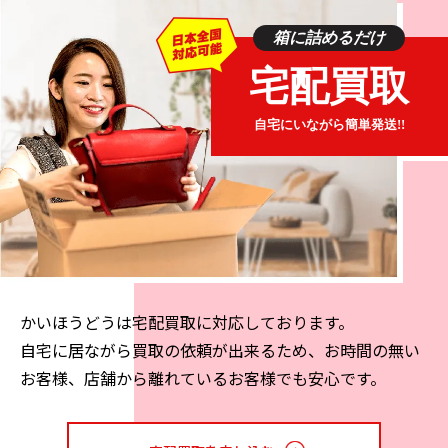
高級家具は一定の需要を持ち続けていますが、それぞれ
のデザインが有する趣からいくつかのタイプに分けるこ
箱に詰めるだけ
とができます。
宅配買取
レトロ、クラシックなスタイル
自宅にいながら簡単発送!!
モダンなスタイル
｜高級家具の人気メーカー
レトロ・クラシックスタイルの家具
レトロなスタイルの高級家具メーカーには次のものがあ
かいほうどうは宅配買取に対応しております。
ります。
自宅に居ながら買取の依頼が出来るため、お時間の無い
お客様、店舗から離れているお客様でも安心です。
天童木工
カリモク60
ハロ
リーン・ロゼ
ポラダ