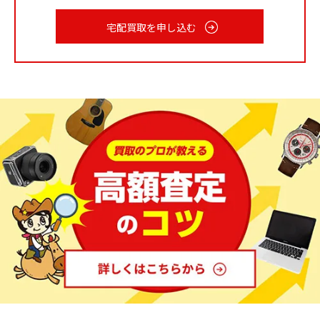
合があります。
宅配買取を申し込む
付属品はなるべく揃えておく
そもそも高価な製品が多いため、付属品にも価値があ
り、揃っていると査定がプラスになります。
不要になった高級家具は早めの買取査定を
高級家具製品は定期的に新作も発表されます。定番シリ
ーズであってもデザインや素材を細かく変えながら新作
が出ています。こうした流れと並行して、古いモデルで
あっても状態が良く、希少価値の高いものはプレミア価
格で取引され続けています。このように高級家具製品は
中古市場で活発に流通します。使わずに自宅に保存して
いるものは積極的に査定を試してみてください。