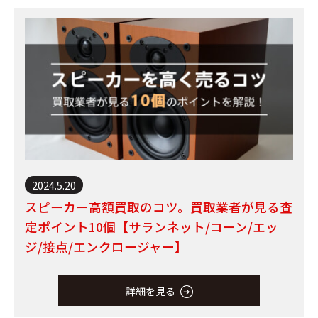
2024.5.20
スピーカー高額買取のコツ。買取業者が見る査
定ポイント10個【サランネット/コーン/エッ
ジ/接点/エンクロージャー】
詳細を見る