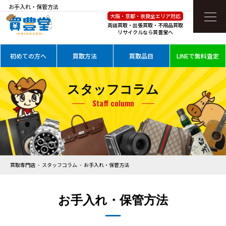
お手入れ・保管方法
大阪・京都・奈良全エリア対応
高価買取・出張買取・不用品買取
リサイクルなら買豊堂へ
初めての方へ
買取方法
買取品目
LINEで無料査定
スタッフコラム
Staff column
買取専門店
スタッフコラム
お手入れ・保管方法
お手入れ・保管方法