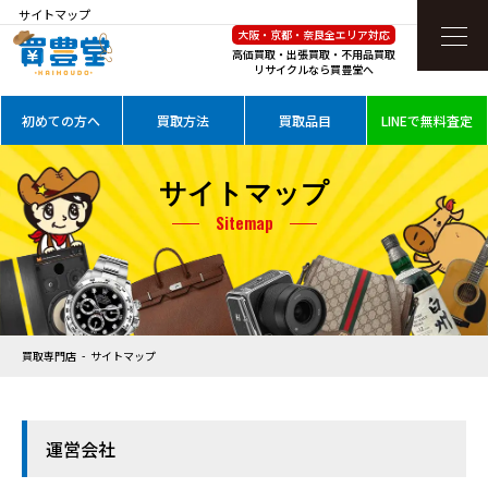
サイトマップ
大阪・京都・奈良全エリア対応
高価買取・出張買取・不用品買取
リサイクルなら買豊堂へ
初めての方へ
買取方法
買取品目
LINEで無料査定
サイトマップ
Sitemap
買取専門店
サイトマップ
運営会社