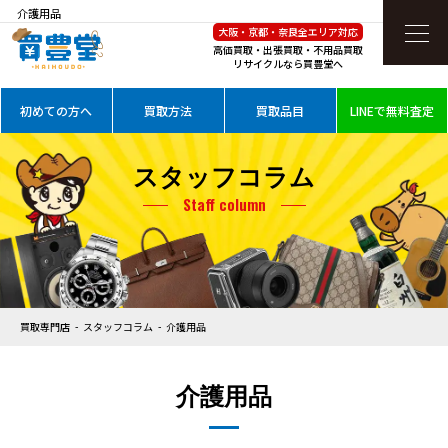
介護用品
大阪・京都・奈良全エリア対応
高価買取・出張買取・不用品買取
リサイクルなら買豊堂へ
初めての方へ
買取方法
買取品目
LINEで無料査定
スタッフコラム
Staff column
買取専門店
スタッフコラム
介護用品
介護用品