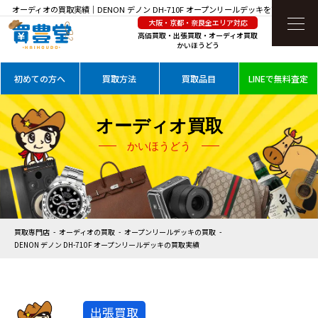
オーディオの買取実績｜DENON デノン DH-710F オープンリールデッキを高価買取
大阪・京都・奈良全エリア対応
高価買取・出張買取・オーディオ買取
かいほうどう
初めての方へ
買取方法
買取品目
LINEで無料査定
オーディオ買取
かいほうどう
買取専門店
オーディオの買取
オープンリールデッキの買取
DENON デノン DH-710F オープンリールデッキの買取実績
出張買取