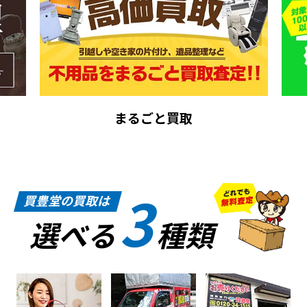
まるごと買取
3
買豊堂の買取は
選べる
種類