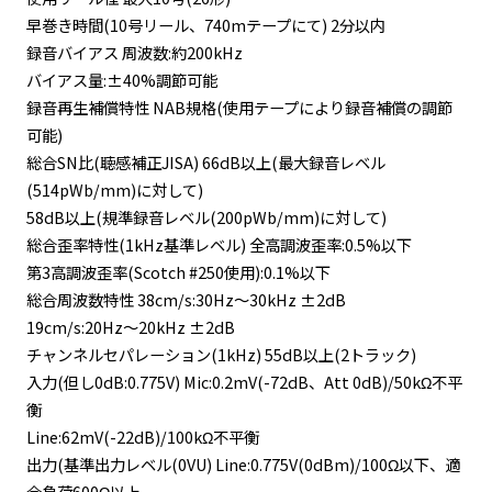
早巻き時間(10号リール、740mテープにて) 2分以内
録音バイアス 周波数:約200kHz
バイアス量:±40%調節可能
録音再生補償特性 NAB規格(使用テープにより録音補償の調節
可能)
総合SN比(聴感補正JISA) 66dB以上(最大録音レベル
(514pWb/mm)に対して)
58dB以上(規準録音レベル(200pWb/mm)に対して)
総合歪率特性(1kHz基準レベル) 全高調波歪率:0.5%以下
第3高調波歪率(Scotch #250使用):0.1%以下
総合周波数特性 38cm/s:30Hz～30kHz ±2dB
19cm/s:20Hz～20kHz ±2dB
チャンネルセパレーション(1kHz) 55dB以上(2トラック)
入力(但し0dB:0.775V) Mic:0.2mV(-72dB、Att 0dB)/50kΩ不平
衡
Line:62mV(-22dB)/100kΩ不平衡
出力(基準出力レベル(0VU) Line:0.775V(0dBm)/100Ω以下、適
合負荷600Ω以上