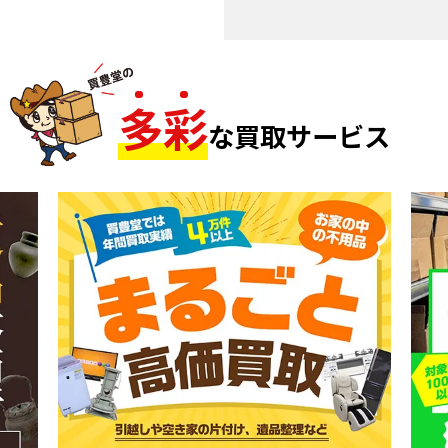
多
彩
な買取サービス