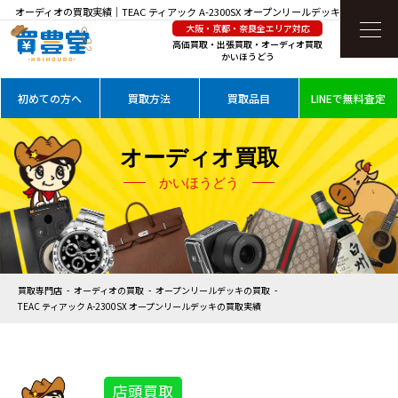
オーディオの買取実績｜TEAC ティアック A-2300SX オープンリールデッキを高価買取
大阪・京都・奈良全エリア対応
高価買取・出張買取・オーディオ買取
かいほうどう
初めての方へ
買取方法
買取品目
LINEで無料査定
オーディオ買取
かいほうどう
買取専門店
オーディオの買取
オープンリールデッキの買取
TEAC ティアック A-2300SX オープンリールデッキの買取実績
店頭買取