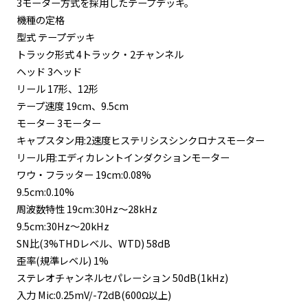
3モーター方式を採用したテープデッキ。
機種の定格
型式 テープデッキ
トラック形式 4トラック・2チャンネル
ヘッド 3ヘッド
リール 17形、12形
テープ速度 19cm、9.5cm
モーター 3モーター
キャプスタン用:2速度ヒステリシスシンクロナスモーター
リール用:エディカレントインダクションモーター
ワウ・フラッター 19cm:0.08%
9.5cm:0.10%
周波数特性 19cm:30Hz～28kHz
9.5cm:30Hz～20kHz
SN比(3%THDレベル、WTD) 58dB
歪率(規準レベル) 1%
ステレオチャンネルセパレーション 50dB(1kHz)
入力 Mic:0.25mV/-72dB(600Ω以上)