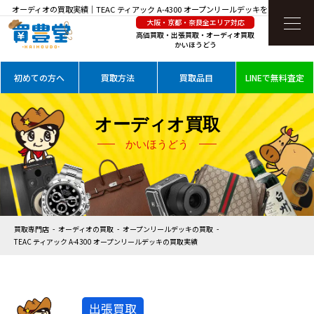
オーディオの買取実績｜TEAC ティアック A-4300 オープンリールデッキを高価買取
大阪・京都・奈良全エリア対応
高価買取・出張買取・オーディオ買取
かいほうどう
初めての方へ
買取方法
買取品目
LINEで無料査定
オーディオ買取
かいほうどう
買取専門店
オーディオの買取
オープンリールデッキの買取
TEAC ティアック A-4300 オープンリールデッキの買取実績
出張買取