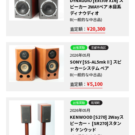
DYNAUDIO [Excite X16] ス
ピーカー 2WAYペア 木目系
ディナウディオ
B(一般的な中古品)
¥20,300
査定額：
出張買取
京都市南区
2026年05月
SONY [SS-AL5mkⅡ] スピ
ーカーシステム ペア
B(一般的な中古品)
¥5,100
査定額：
出張買取
斑鳩町
2026年05月
KENWOOD [S270] 2Wayス
ピーカー・ [SR270]スタン
ド ケンウッド