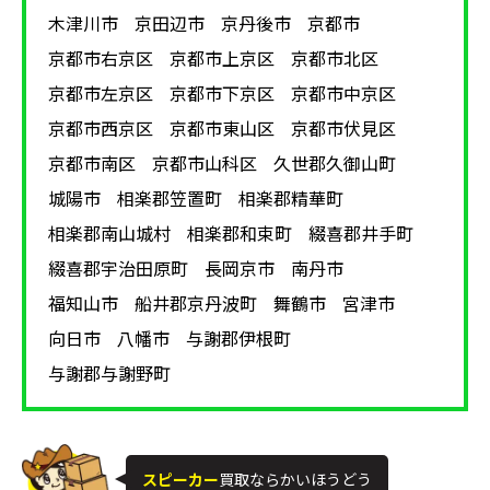
木津川市
京田辺市
京丹後市
京都市
スピーカー
京都市右京区
京都市上京区
京都市北区
アイテムの種類
京都市左京区
京都市下京区
京都市中京区
京都市西京区
京都市東山区
京都市伏見区
◆JBL 4425 / 4350 / 4344 ◆BOSE
京都市南区
京都市山科区
久世郡久御山町
464 / 802Ⅱ ◆Bowers&Wilkins 805
城陽市
相楽郡笠置町
相楽郡精華町
◆PIONEER 3041 / S-3EX ◆YAMAHA NSX-
相楽郡南山城村
相楽郡和束町
綴喜郡井手町
10000 / NS-2000 / NS-F901 ◆Fostex
綴喜郡宇治田原町
長岡京市
南丹市
GX250MG ◆Klipsch PR-600M ◆Dali
福知山市
船井郡京丹波町
舞鶴市
宮津市
MENTOR MENUET ◆TANNOY LSU /
HF / 3LZG / 8U
向日市
八幡市
与謝郡伊根町
与謝郡与謝野町
スピーカー
スピーカー
買取ならかいほうどう