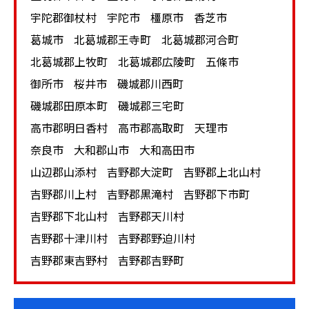
型スピーカー
宇陀郡御杖村
宇陀市
橿原市
香芝市
一方で音質を追求する場合は、やはりトールボーイ型や
葛城市
北葛城郡王寺町
北葛城郡河合町
フロア型が選ばれます。トールボーイ型とフロア型はそ
北葛城郡上牧町
北葛城郡広陵町
五條市
もそもの価格がブックシェルフ型よりも高いケースが多
御所市
桜井市
磯城郡川西町
いため、買取価格も高くなる傾向があります。
磯城郡田原本町
磯城郡三宅町
高市郡明日香村
高市郡高取町
天理市
需要が分かれるアクティブスピーカーと
奈良市
大和郡山市
大和高田市
パッシブスピーカー
山辺郡山添村
吉野郡大淀町
吉野郡上北山村
アクティブスピーカーとパッシブスピーカーでは需要が
吉野郡川上村
吉野郡黒滝村
吉野郡下市町
分かれる傾向があります。パソコンやテレビの音の質を
吉野郡下北山村
吉野郡天川村
手軽に高めたい場合はサイズも小さいアクティブスピー
吉野郡十津川村
吉野郡野迫川村
カーが選ばれるケースが多いです。一方で音楽愛好家の
吉野郡東吉野村
吉野郡吉野町
ようにプレーヤーやアンプと組み合わせて好みの音を追
求する際はパッシブスピーカーが選ばれます。