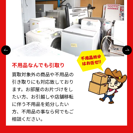
査定いたします。
きなものを埋め込まないでしょう。
◆サラウンドシステム
このようにスピーカーはサイズおよび形状で分類さ
れますが、次のように設置場所で分類される場合も
あります。
フロントスピーカー
センタースピーカー
リアスピーカー
これはコンサートホールや映画館と同じで、立体的
な音響を再現する際に使われます。ただし、あくま
で設置する場所ごとの分類のため、それぞれ決まっ
たスピーカーがあるわけではありません。先ほど紹
介したトールボーイ型をフロントに設置し、ブック
シェルフ型をリアスピーカーとして使うケースもあ