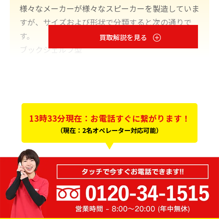
様々なメーカーが様々なスピーカーを製造していま
すが、サイズおよび形状で分類すると次の通りで
す。
買取解説を見る
ブックシェルフ型
トールボーイ型
フロア型
埋め込み型
◆ブックシェルフスピーカー
13時33分現在：お電話すぐに繋がります！
（現在：2名オペレーター対応可能）
ブックシェルフスピーカーは、その名の通り本棚に
置ける程度のもので音楽愛好家から一般人まで幅広
く使いやすいサイズです。ただし、筐体が小さいた
め低音の再生については他の形状のものに一歩劣る
傾向があります。
◆トールボーイ型スピーカー