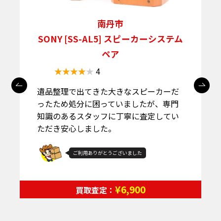
能勢町
ステム
DYNAUDIO [Excite X16] スピーカー
2WAYペア 木目系 ディナウディオ
4
ーだ
遺品整理で出てきたスピーカーで、価値
専門
が分からず相談しました。大型のオーデ
てい
ィオ機器でしたが、専門的に確認してい
ただき、丁寧な説明で安心できました。
大切にしていた品を評価してもらえて良
かったです。
ご利用ありがとうございました
¥20,300
買取査定：