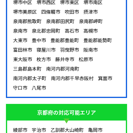
堺市中区
堺市西区
堺市東区
堺市南区
間が長くなるほど買取価格が下がると考えて問題ありま
堺市美原区
四條畷市
吹田市
摂津市
せん。
泉南郡熊取町
泉南郡田尻町
泉南郡岬町
使わなくなったスピーカーはぜひ査定を
泉南市
泉北郡忠岡町
高石市
高槻市
大東市
豊中市
豊能郡豊能町
豊能郡能勢町
ご依頼ください！
富田林市
寝屋川市
羽曳野市
阪南市
以上のようにスピーカーは今も新しい製品がどんどん作
東大阪市
枚方市
藤井寺市
松原市
られる音響機器です。そのため市場において需要のある
三島郡島本町
南河内郡河南町
製品の入れ替わりも早くなります。一方で、様々な用途
南河内郡太子町
南河内郡千早赤阪村
箕面市
で常に需要のある音響機器であるため一定の買取価格が
つく製品が多いです。すでに製造されておらず、プレミ
守口市
八尾市
アのついたものは高価買取も期待できます。ご自宅で使
われずに眠っているスピーカーがある場合は各種プレー
ヤーやアンプなどの周辺機器とあわせてぜひとも査定に
京都府
の対応可能エリア
ついてご相談ください。
綾部市
宇治市
乙訓郡大山崎町
亀岡市