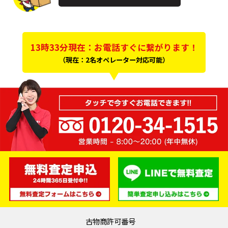
買取りスタッフ目線
＋査定のポイント
13時33分現在：お電話すぐに繋がります！
（現在：2名オペレーター対応可能）
スピーカー の査定を高くするためには次のポイン
トが重要です。
完動品、動作品
元箱、説明書、証明書などの付属品が揃ってい
ると査定アップ
キズがなく、状態が良好な場合は査定アップ
保管状況が良好な場合は査定アップ
使用頻度が低い場合は査定アップ
各種プレーヤーやアンプなどの周辺機器とセッ
トで査定アップ
古物商許可番号