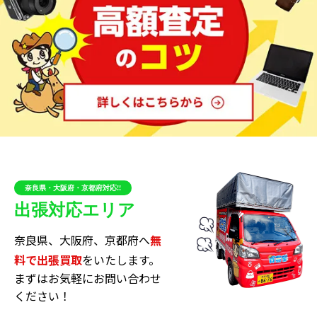
一方、「SoundLink Revolve II Bluetooth speaker」
は、360度の音響ディフレクターを利用してサウンドを
全方向に均一に拡散します。その結果、どの角度からで
も均一な音楽体験が可能になります。そのコンパクトな
サイズにもかかわらず、パワフルな音楽体験が可能で、
またボディには衝撃に強い素材が使われています。
これらのBOSEスピーカーは、どこでも高品質な音楽を
楽しむことができ、さまざまな環境やニーズに対応しま
す。そのデザイン、性能、そして汎用性は、BOSEのスピ
奈良県・大阪府・京都府対応!!
ーカーがなぜこれほどまでに人気があるのかを示してい
出張対応エリア
ます。
奈良県、大阪府、京都府へ
無
料で出張買取
をいたします。
広く好まれるブックシェルフ型スピーカ
まずはお気軽にお問い合わせ
ー
ください！