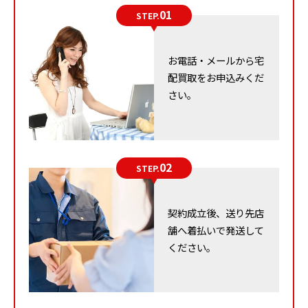
01
21mmで、サイズの割には大きな響きを持ち、高いHi-Fi
STEP.
サウンドを追求したコンパクトスピーカーといえます。
お電話・メールから宅
一方、「DALI MENUET MR」は、キャビネット内の空気
配買取をお申込みくだ
の流れを最適化し、開放感とダイナミックな反応を得る
さい。
ことができます。ウッドファイバーコーンを採用するこ
とで豊かな低音再生を実現し、ネオジウムマグネットに
よるパワフルなドライブが特徴です。さらに、高精度な
02
振幅とクリアで伸びやかな高域再生も可能とし、高度な
STEP.
ピストンモーションを実現しています。
契約成立後、送り先店
これらの特徴は、DALIのスピーカーが音楽愛好家に愛さ
舗へ着払いで発送して
れる理由を説明しています。その洗練されたデザインと
ください。
高品質な音質は、音楽体験をさらに一層豊かなものにし
ます。