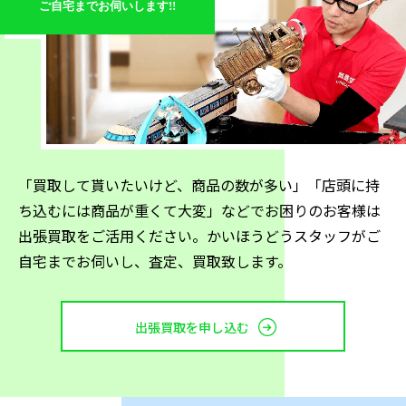
ご自宅までお伺いします!!
複数のスピーカーを揃えてそれぞれ用途を決める方もい
ます。後者の場合、ジャズを聴くスピーカーとクラシッ
クを聴くスピーカーを分けるケースもしばしばです。そ
れぞれのスピーカーには音の特徴があるため、用途は千
差万別になります。
JBLのスピーカー
「買取して貰いたいけど、商品の数が多い」「店頭に持
JBLは、世界的に有名なアメリカの音響機器メーカー
ち込むには商品が重くて大変」などでお困りのお客様は
で、そのスピーカーは高品質な音と洗練されたデザイン
出張買取をご活用ください。かいほうどうスタッフがご
で人気があります。特に50年以上愛され続ける「4000シ
自宅までお伺いし、査定、買取致します。
リーズ・スタジオモニター」はその象徴です。
出張買取を申し込む
ここでは、「JBLGO3」と「JBLGOESBLK」の2つのポ
ータブルスピーカーモデルを紹介します。