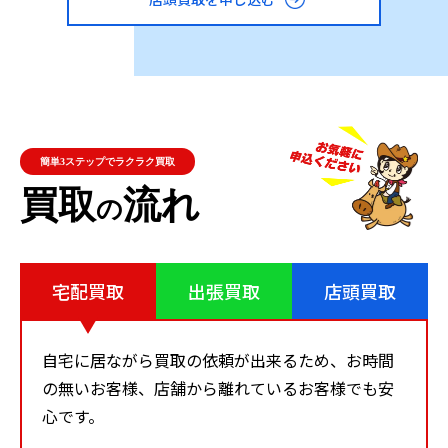
され続ける理由の一つです。
DALI（ダリ）のスピーカー
DALIは、デンマークに本社を置くスピーカーメーカー
で、そのスピーカーは特別な素材と洗練されたデザイン
により、暖かみのある自然な音を出すことで知られてい
簡単3ステップでラクラク買取
ます。ウーハー部分には「ウッドファイバーコーン」、
買取
流れ
の
つまり木の繊維を使用した振動板を採用し、そのデザイ
ンは北欧のお洒落な雰囲気を反映しています。
宅配買取
出張買取
店頭買取
ここで、「SPEKTOR 1」と「DALI MENUET MR」の2つ
のモデルを紹介します。
自宅に居ながら買取の依頼が出来るため、お時間
「SPEKTOR 1」は、周波数特性や入力感度が優れてお
の無いお客様、店舗から離れているお客様でも安
り、推奨アンプ出力が40～100Wと広範囲に対応してい
心です。
ます。ユニット構成は、中低音域115mmコーンと高音域