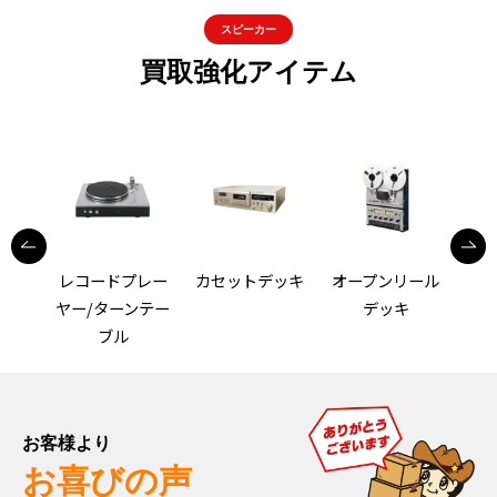
スピーカー
買取強化アイテム
アンプ
C
レー
カセットデッキ
オープンリール
ンテー
デッキ
お客様より
お喜びの声