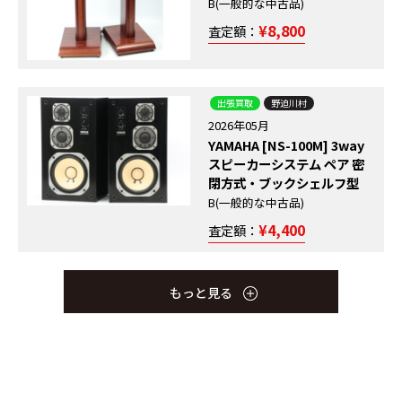
B(一般的な中古品)
¥8,800
査定額：
出張買取
野迫川村
2026年05月
YAMAHA [NS-100M] 3way
スピーカーシステム ペア 密
出張買
八尾
閉方式・ブックシェルフ型
出張買取
泉大津市
取
市
出張買取
出張買取
出張買取
出張買取
出張買取
亀岡市
八幡市
木津川市
大阪市東淀川区
大阪市西成区
出張買
出張買
吉野郡野迫川
吉野郡十津川
B(一般的な中古品)
出張買取
出張買取
出張買取
出張買取
出張買取
出張買取
出張買取
店頭買取
出張買取
出張買取
大阪市西区
出張買取
出張買取
出張買取
出張買取
出張買取
福知山市
京都府宇治市
八幡市
和泉市
大阪市住吉区
京都市伏見区
堺市西区
高槻市
城陽市
宇陀郡曽爾村
舞鶴市
生駒郡斑鳩町
門真市
2023年04月
2023年07月
取
取
村
村
2026年04月
2026年04月
2026年03月
2023年03月
2023年03月
2023年10月
2026年03月
2023年12月
2023年03月
2023年05月
2023年05月
2023年11月
2023年04月
2023年06月
2023年05月
2026年05月
2026年04月
2026年02月
2023年10月
TANNOY/タンノイ
2023年03月
Victor ビクタ
¥4,400
査定額：
2023年10月
2023年08月
YAMAHA ・ [NS-
【未使用品】
Panasonic/パナソニック
YAMAHA ヤマハ NS-
YAMAHA ヤマハ NS-
ONKYO オンキョー
SONY [SS-
TANNOY タンノイ
PIONEER パイオニア
DIATONE ダイヤトーン
ONKYO オンキョー D-
SANSUI サンスイ SP-
KOI コイ TIGER Type2a
Technics/テクニクス
Living Audio [CE-2acⅡ]
SONY/ソニー パーソナル オ
YAMAHA サブウーハー [YST-
DYNAUDIO [Excite X12] ス
Bang&Olufsen/バング&オ
[LSU/HF/3LZG/8U]
DIATONE ダイヤトーン DS-
ー SX-3 スピー
Pioneer/パイオニア
VICTOR ビクター SX-
200Ma]3way スピーカーシ
harman/kardon ONYX
CD ステレオシステムシステ
10MT(Theater) 2Wayスピ
10MT(Theater) 2Wayスピ
D-77X 3way3スピー
AL5mkⅡ] スピーカ
BERKELEY HPD385A
CS-F9000 3wayスピー
DS-77EX 3wayスピーカ
500Ⅱ Liverpool 2Wayス
6000 3wayスピーカーシ
2.1ch パワースピーカーシ
[SB-7A] 3ウェイスピーカ
CRYSLER ELECTRIC スピ
ーディオシステム [SRS-X9]
SW305] ホームシアター スピ
ピーカー 2WAYペア 木目系 デ
ルフセン [BeoLab/ベオラブ
Monitor Gold LSU/HF/15/8
77HR WN ブックシェルフ型
カー
[CS-755] 3ウェイスピ
55 3wayスピーカーシ
ステム ペア ブックシェルフ
STUDIO Bluetoothワイヤ
ム ミニコンポ [SA-PMX80]
ーカー シアター用サウンドシ
ーカー シアター用サウンドシ
カー
ーシステム ペア
スピーカー
カー ペア
ー ペア
ピーカー
ステム ペア
ステム
ーシステム
ーカー
Bluetooth スピーカー
ーカーシステム ヤマハ
ィナウディオ
6000] ペア トール スピーカー
LSU/HF/12/8 LSU/HF/
3wayスピーカー ペア
B(一般的な中古
ーカー
ステム
型
レススピーカー
スピーカー [SB-PMX70]
ステム ペア
ステム ペア
もっと見る
ⅢLZ/8 スピーカー ペア
B(一般的な中古品)
B(一般的な中古品)
B(一般的な中古品)
C(ジャンク品)
B(一般的な中古品)
B(一般的な中古品)
B(一般的な中古品)
S(新品、未使用、未開封)
B(一般的な中古品)
B(一般的な中古品)
B(一般的な中古品)
B(一般的な中古品)
B(一般的な中古品)
B(一般的な中古品)
C(ジャンク品)
品)
B(一般的な中古品)
B(一般的な中古品)
B(一般的な中古品)
S(未使用)
B(一般的な中古品)
B(一般的な中古品)
B(一般的な中古品)
B(一般的な中古品)
¥9,000
¥5,200
高価買取
高価買取
¥50,000
¥11,000
¥3,500
¥7,000
¥4,000
¥35,000
¥17,000
¥10,000
¥6,200
¥7,000
¥6,000
査定額：
査定額：
査定額：
査定額：
査定額：
査定額：
査定額：
査定額：
査定額：
査定額：
査定額：
査定額：
査定額：
査定額：
¥20,000
¥3,000
査定額：
査定額：
高価買取
高価買取
¥20,900
¥4,500
¥5,000
査定額：
査定額：
査定額：
¥70,000
査定額：
¥6,500