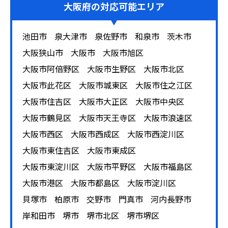
大阪府
の対応可能エリア
中古市場では人気メーカーと古い名機の
需要が高い
池田市
泉大津市
泉佐野市
和泉市
茨木市
このように様々な用途で需要の高いスピーカーですが、
大阪狭山市
大阪市
大阪市旭区
市場では安価な新製品の製造も活発です。特に外国製の
大阪市阿倍野区
大阪市生野区
大阪市北区
スピーカーは高価なものと安価なものが極端に分かれる
大阪市此花区
大阪市城東区
大阪市住之江区
形で存在しています。そのため人気の機種以外は時間の
大阪市住吉区
大阪市大正区
大阪市中央区
経過とともに市場価格が下がっていきます。
大阪市鶴見区
大阪市天王寺区
大阪市浪速区
大阪市西区
大阪市西成区
大阪市西淀川区
一方で過去に名機と呼ばれた製品はプレミアのついた価
大阪市東住吉区
大阪市東成区
格を維持しています。そのためお手元に最新機種でない
スピーカーが使われずに眠っている場合は、早めに売却
大阪市東淀川区
大阪市平野区
大阪市福島区
した方が買取価格は高くなります。
大阪市港区
大阪市都島区
大阪市淀川区
貝塚市
柏原市
交野市
門真市
河内長野市
これからもスピーカーの新製品が作られ続けるため、ヴ
岸和田市
堺市
堺市北区
堺市堺区
ィンテージの高価なスピーカー以外は手元にとどめる期