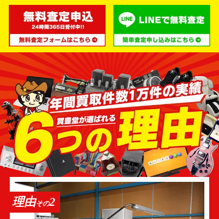
トールボーイ型は背の高い、細長いタイプのスピー
カーです。テレビの両脇に置いて使用されるイメー
ジが一般的でしょう。ブックシェルフ型に比べると
低音もしっかりと再生できるものが多くなります。
◆フロア型スピーカー
フロア型は大型の箱のような形状で、床に直接置い
て使うケースが多いです。縦・横・奥行きを全て確
保できるため低音はもとより様々な音域の再現性に
優れます。そのため他の形状のスピーカーと比較し
て価格も高くなる傾向があります。
◆埋め込み型スピーカー
埋め込み型は特殊なもので、壁や天井に埋め込む形
査定無料
理由
3
で使用します。埋め込まれるスピーカーにより音の
その
数量にかかわらず全て無料で
再現性は様々ですが、一般家庭の場合はそこまで大