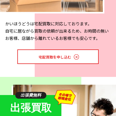
ッシブスピーカーよりも音質に劣るケースがありま
す。
以上のように一口にスピーカーといってもその種類
かいほうどうは宅配買取に対応しております。
は様々です。メーカーや機能によって買取価格も大
自宅に居ながら買取の依頼が出来るため、お時間の無い
きく異なるため、まずは査定についてご相談くださ
お客様、店舗から離れているお客様でも安心です。
い。過去に名機と呼ばれたスピーカーはプレミアも
ついており、高額な買取価格も期待できます。
宅配買取を申し込む
スピーカー
需要とトレンド
出張費無料
スピーカーは様々なシーンで使われ、常に一定の需要の
出張買取
ある音響機器です。一対のフロントスピーカーを用いて
音楽再生から映画観賞まで幅広く楽しむ方もいますし、