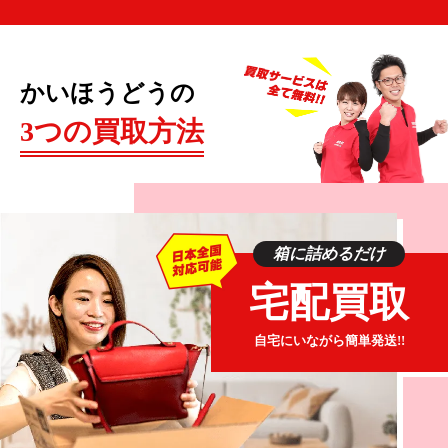
ります。一方でメーカーによっては、センタースピ
ーカーとして使うことを前提にした製品を製造して
いる場合もあります。サラウンドシステムとしてセ
かいほうどうの
ット販売されているスピーカーを購入した場合は、
それぞれ設置場所がある程度決められているでしょ
3つの買取方法
う。
◆パッシブスピーカーとアクティブスピーカー
スピーカーにはパッシブスピーカーとアクティブス
箱に詰めるだけ
ピーカーの違いもあります。
宅配買取
パッシブスピーカーはアンプ機能を搭載していない
もので、アンプを使用しないと基本的に音を十分に
自宅にいながら簡単発送!!
鳴らせませんが、音質は良くなります。一方でアク
ティブスピーカーはアンプ機能を内蔵したもので、
そのままパソコンやテレビに繋いで使えますが、パ