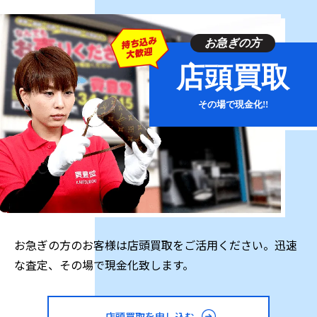
「JBLGO3」はスクエア型のデザインが特徴的で、わず
か209gという軽さから手軽に持ち運ぶことができます。
さらに、IP67の防水仕様が付いているので、外出先でも
お急ぎの方
心配なく使用することができます。カラーバリエーショ
店頭買取
ンも豊富で、ブラックやブルーからレッドやオレンジま
で、個性に合わせて選べます。
その場で現金化!!
一方、「JBLGOESBLK」はコンパクトながらもJBL独自
の豊かなサウンドを楽しむことができます。IPX7の防水
性能を持ち、屋外での使用にも最適です。1回の充電で最
大5時間再生でき、プールサイドや公園などでの長時間の
使用にも対応します。
お急ぎの方のお客様は店頭買取をご活用ください。迅速
これらのJBLのスピーカーはどちらも軽量で防水性能を
な査定、その場で現金化致します。
持ち、音質に妥協せずにどこでも音楽を楽しむことがで
きます。その実用性と優れた音質は、JBLが全世界で愛
店頭買取を申し込む