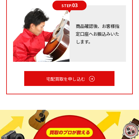
03
STEP.
BOSE（ボーズ）のスピーカー
BOSEは、その重低音の迫力で知られるオーディオブラ
商品確認後、お客様指
ンドです。その中でも「SOUNDLINK」シリーズやサウ
定口座へお振込みいた
ンドバーやスマートスピーカーは非常に人気があり、高
します。
音質な音楽体験を提供します。
特に、「SOUNDLINK MINI II Special Edition」は小さな
サイズながら豊かな低音域を再生でき、どこでも高音質
宅配買取を申し込む
な音楽を楽しむことができます。さらにこのスピーカー
は、最大8台のデバイスを記憶することができ、家族や友
人との共有に便利です。また、内蔵マイクによりハンズ
フリー通話やSiriなどの音声アシスタントにも対応して
います。これは、通話や音声アシスタントを活用したい
方にとって、理想的な選択肢です。