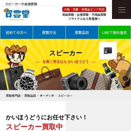
スピーカーの高価買取
大阪・京都・奈良全エリア対応
高価買取・出張買取・不用品買取
リサイクルなら買豊堂へ
初めての方へ
買取方法
買取品目
LINEで無料査定
スピーカー
を高く売るなら かいほうどう
買取専門店
買取品目
オーディオ
スピーカー
かいほうどうにお任せ下さい！
スピーカー買取中