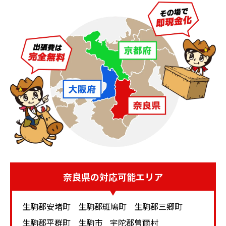
昨今のトレンドとしては、狭いスペースで十分な機能を
有するスピーカーを購入するケースが増えてきていま
す。そのためブックシェルフ型は人気です。特に都市部
の賃貸住宅で生活する場合は隣人とのトラブルの恐れが
あることから、音楽も映画もあまり大きな音で楽しむこ
とはできません。
そのためパワーのあるフロア型やトールボーイ型を選ぶ
より、万能タイプのブックシェルフ型で十分と考えるケ
ースが多くなるのです。ブックシェルフ型であれば仕事
机に置くことも可能ですし、書斎のサイドボードにも置
きやすくなります。また、リビングでテレビの横にも気
軽に設置できます。このように万能タイプとしての使い
奈良県
の対応可能エリア
勝手から人気なのがブックシェルフ型になります。
生駒郡安堵町
生駒郡斑鳩町
生駒郡三郷町
音質を追求するトールボーイ型・フロア
生駒郡平群町
生駒市
宇陀郡曽爾村