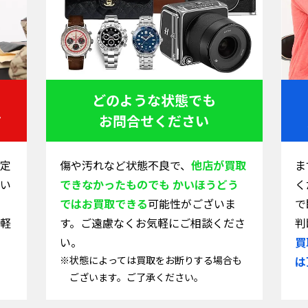
どのような状態でも
す
お問合せください
定
傷や汚れなど状態不良で、
他店が買取
ま
い
できなかったものでも かいほうどう
く
ではお買取できる
可能性がございま
で
軽
す。ご遠慮なくお気軽にご相談くださ
判
い。
買
※状態によっては買取をお断りする場合も
は
ございます。ご了承ください。