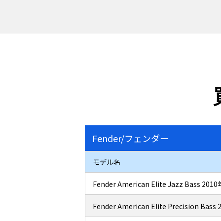
Fender/フェンダー
モデル名
Fender American Elite Jazz Bass 201
Fender American Elite Precision Bas