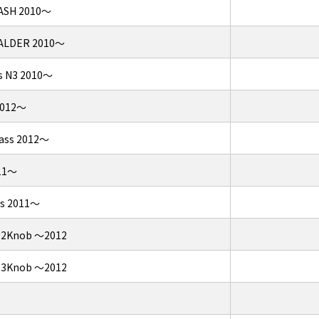
 ASH 2010～
3 ALDER 2010～
ss N3 2010～
2012～
Bass 2012～
011～
ss 2011～
s 2Knob ～2012
s 3Knob ～2012