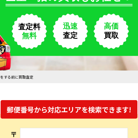
迅速
高価
査定料
査定
買取
無料
をする前に買取査定
郵便番号から対応エリアを
検索できます!
〒