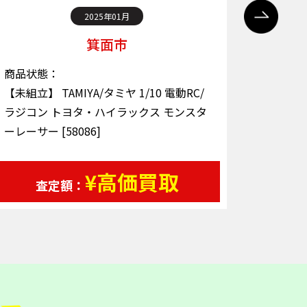
2025年01月
箕面市
商品状態：
商品状態
【未組立】 TAMIYA/タミヤ 1/10 電動RC/
【未組立】
ラジコン トヨタ・ハイラックス モンスタ
スペアパ
ーレーサー [58086]
FOUR 
¥高価買取
査定額：