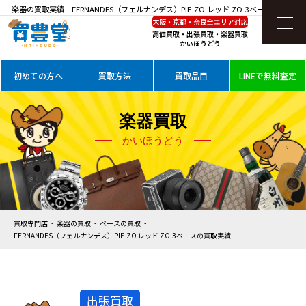
楽器の買取実績｜FERNANDES（フェルナンデス）PIE-ZO レッド ZO-3ベースを高価買
大阪・京都・奈良全エリア対応
取
高価買取・出張買取・楽器買取
かいほうどう
初めての方へ
買取方法
買取品目
LINEで無料査定
楽器買取
かいほうどう
買取専門店
楽器の買取
ベースの買取
FERNANDES（フェルナンデス）PIE-ZO レッド ZO-3ベースの買取実績
出張買取