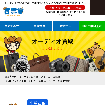
オーディオの買取実績｜TANNOY タンノイ BERKELEY HPD385A スピーカーを高価買取
大阪・京都・奈良全エリア対応
高価買取・出張買取・オーディオ買取
かいほうどう
初めての方へ
買取方法
買取品目
LINEで無料査定
オーディオ買取
かいほうどう
買取専門店
オーディオの買取
スピーカーの買取
TANNOY タンノイ BERKELEY HPD385A スピーカーの買取実績
出張買取