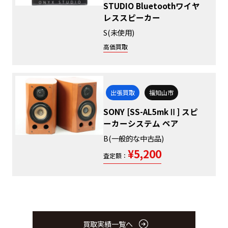
STUDIO Bluetoothワイヤ
レススピーカー
S(未使用)
高価買取
出張買取
福知山市
SONY [SS-AL5mkⅡ] スピ
ーカーシステム ペア
B(一般的な中古品)
¥5,200
査定額：
買取実績一覧へ