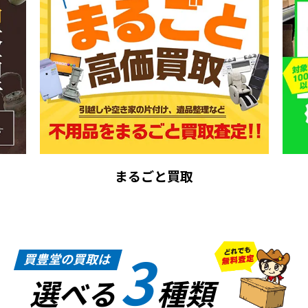
まるごと買取
3
買豊堂の買取は
選べる
種類