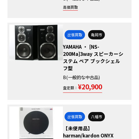
高価買取
出張買取
亀岡市
YAMAHA ・ [NS-
200Ma]3way スピーカーシ
ステム ペア ブックシェル
フ型
B(一般的な中古品)
¥20,900
査定額：
出張買取
八幡市
【未使用品】
harman/kardon ONYX