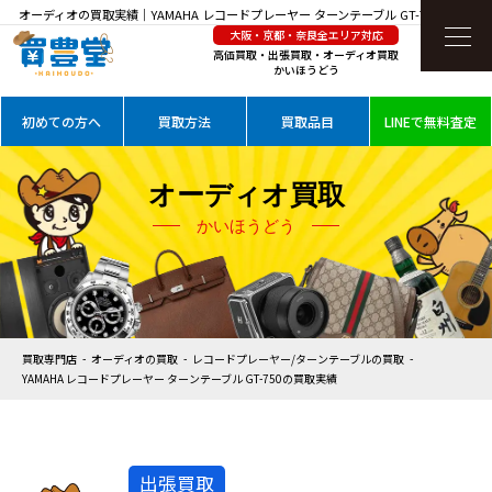
オーディオの買取実績｜YAMAHA レコードプレーヤー ターンテーブル GT-750を高価買
大阪・京都・奈良全エリア対応
取
高価買取・出張買取・オーディオ買取
かいほうどう
初めての方へ
買取方法
買取品目
LINEで無料査定
オーディオ買取
かいほうどう
買取専門店
オーディオの買取
レコードプレーヤー/ターンテーブルの買取
YAMAHA レコードプレーヤー ターンテーブル GT-750の買取実績
出張買取