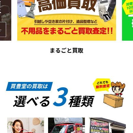
まるごと買取
3
買豊堂の買取は
選べる
種類