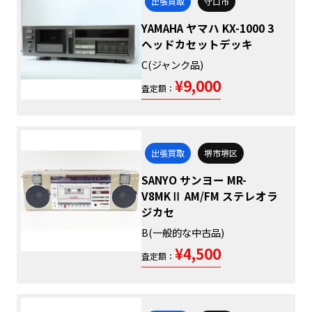
出張買取
守口市
YAMAHA ヤマハ KX-1000 3
ヘッドカセットデッキ
C(ジャンク品)
¥9,000
査定額：
出張買取
堺市堺区
SANYO サンヨー MR-
V8MKⅡ AM/FM ステレオラ
ジカセ
B(一般的な中古品)
¥4,500
査定額：