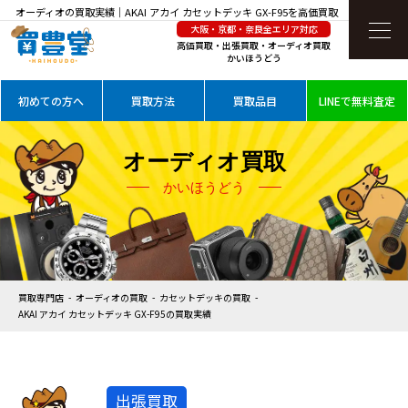
オーディオの買取実績｜AKAI アカイ カセットデッキ GX-F95を高価買取
大阪・京都・奈良全エリア対応
高価買取・出張買取・オーディオ買取
かいほうどう
初めての方へ
買取方法
買取品目
LINEで無料査定
オーディオ買取
かいほうどう
買取専門店
オーディオの買取
カセットデッキの買取
AKAI アカイ カセットデッキ GX-F95の買取実績
出張買取