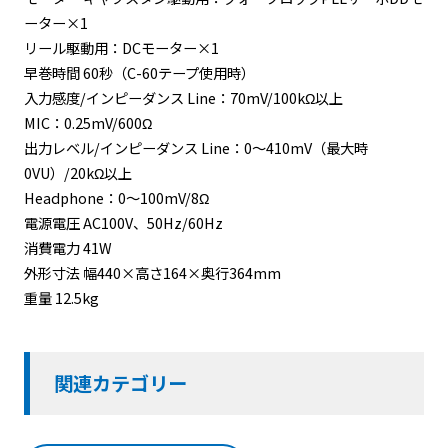
ーター×1
リール駆動用：DCモーター×1
早巻時間 60秒（C-60テープ使用時）
入力感度/インピーダンス Line：70mV/100kΩ以上
MIC：0.25mV/600Ω
出力レベル/インピーダンス Line：0〜410mV（最大時
0VU）/20kΩ以上
Headphone：0〜100mV/8Ω
電源電圧 AC100V、50Hz/60Hz
消費電力 41W
外形寸法 幅440×高さ164×奥行364mm
重量 12.5kg
関連カテゴリー