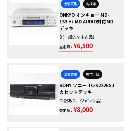
出張買取
高槻市
ONKYO オンキョー MD-
133 Hi-MD AUDIO対応MD
デッキ
B(一般的な中古品)
¥6,500
査定額：
出張買取
堺市北区
SONY ソニー TC-K222ESJ
カセットデッキ
C(訳あり、ジャンク品)
¥8,000
査定額：