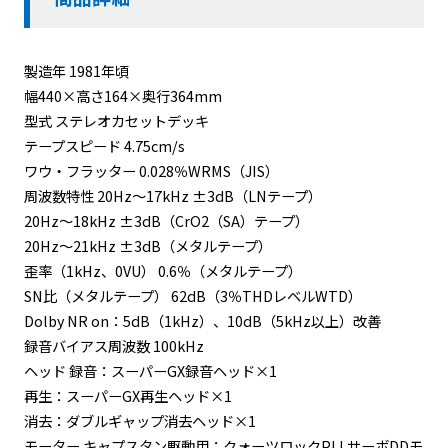
製造年 1981年頃
幅440×高さ164×奥行364mm
型式 ステレオカセットデッキ
テープスピード 4.75cm/s
ワウ・フラッター 0.028％WRMS（JIS）
周波数特性 20Hz〜17kHz ±3dB（LNテープ）
20Hz〜18kHz ±3dB（CrO2（SA）テープ）
20Hz〜21kHz ±3dB（メタルテープ）
歪率（1kHz、0VU） 0.6％（メタルテープ）
SN比（メタルテープ） 62dB（3％THDレベルWTD）
Dolby NR on：5dB（1kHz）、10dB（5kHz以上）改善
録音バイアス周波数 100kHz
ヘッド 録音：スーパーGX録音ヘッド×1
再生：スーパーGX再生ヘッド×1
消去：ダブルギャップ消去ヘッド×1
モーター キャプスタン駆動用：クォーツロックPLLサーボDDモ