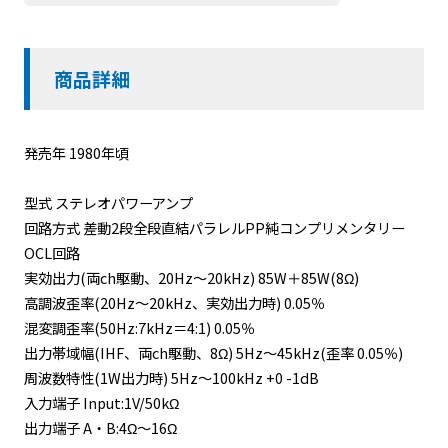
商品詳細
発売年 1980年頃
型式 ステレオパワーアンプ
回路方式 差動2段全段直結パラレルPP純コンプリメンタリー
OCL回路
実効出力(両ch駆動、20Hz〜20kHz) 85W＋85W(8Ω)
高調波歪率(20Hz〜20kHz、実効出力時) 0.05％
混変調歪率(50Hz:7kHz＝4:1) 0.05％
出力帯域幅(IHF、両ch駆動、8Ω) 5Hz〜45kHz(歪率 0.05％)
周波数特性(1W出力時) 5Hz〜100kHz +0 -1dB
入力端子 Input:1V/50kΩ
出力端子 A・B:4Ω〜16Ω