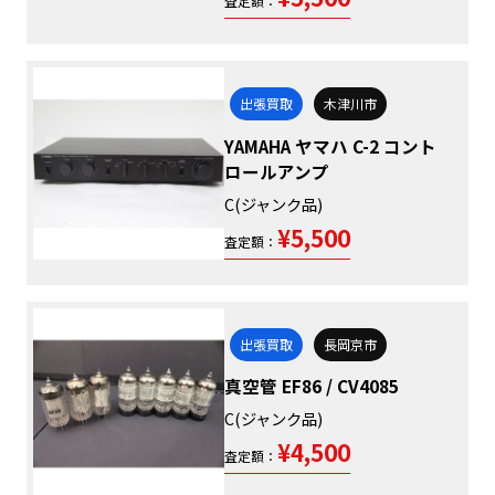
査定額：
出張買取
木津川市
YAMAHA ヤマハ C-2 コント
ロールアンプ
C(ジャンク品)
¥5,500
査定額：
出張買取
長岡京市
真空管 EF86 / CV4085
C(ジャンク品)
¥4,500
査定額：