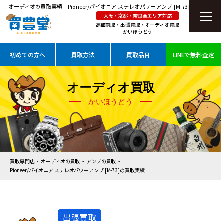
オーディオの買取実績｜Pioneer/パイオニア ステレオパワーアンプ [M-73]を高価買取
大阪・京都・奈良全エリア対応
高価買取・出張買取・オーディオ買取
かいほうどう
初めての方へ
買取方法
買取品目
LINEで無料査定
オーディオ買取
かいほうどう
買取専門店
オーディオの買取
アンプの買取
Pioneer/パイオニア ステレオパワーアンプ [M-73]の買取実績
出張買取