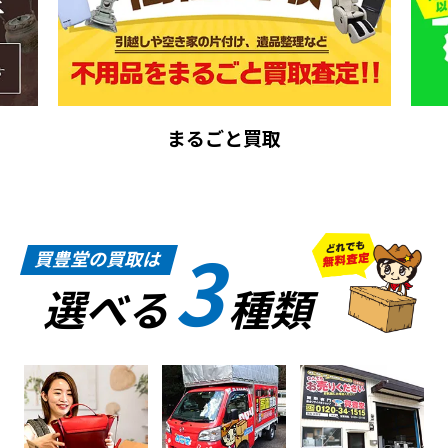
まるごと買取
3
買豊堂の買取は
選べる
種類