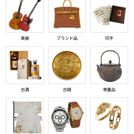
楽器
ブランド品
切手
古酒
古銭
骨董品