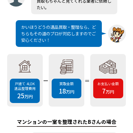
買取もちゃんと見てくれる業者に依頼し
たい。
かいほうどうの遺品買取・整理なら、ど
ちらもその道のプロが対応しますのでご
安心ください！
ー
＝
戸建て 4LDK
買取金額
お支払い金額
遺品整理費用
18
7
万円
万円
25
万円
マンションの一室を整理されたBさんの場合