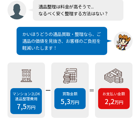
遺品整理は料金が高そうで...
なるべく安く整理する方法はない？
かいほうどうの遺品買取・整理なら、ご
遺品の価値を見抜き、お客様のご負担を
軽減いたします！
ー
＝
マンション2LDK
買取金額
お支払い金額
遺品整理費用
5,3
2,2
万円
万円
7,5
万円