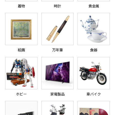
着物
時計
貴金属
絵画
万年筆
食器
ホビー
家電製品
車バイク