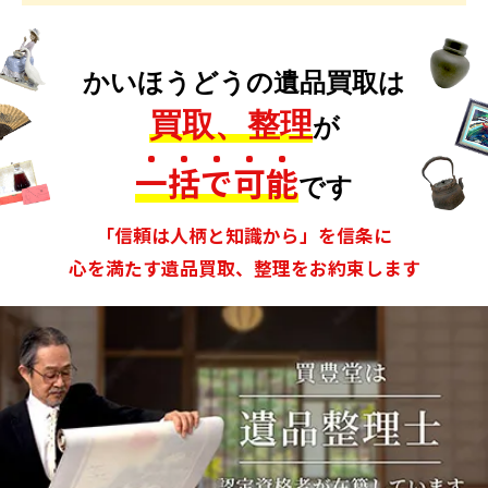
かいほうどうの遺品買取は
買取、整理
が
一
括
で
可
能
です
「信頼は人柄と知識から」を信条に
心を満たす遺品買取、整理をお約束します