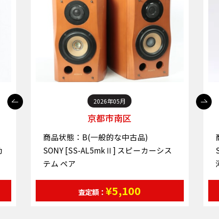
2026年05月
京都市南区
商品状態：B(一般的な中古品)
動
SONY [SS-AL5mkⅡ] スピーカーシス
テム ペア
¥5,100
査定額：