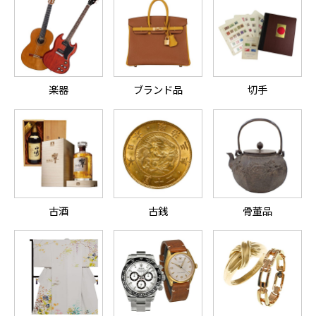
楽器
ブランド品
切手
古酒
古銭
骨董品