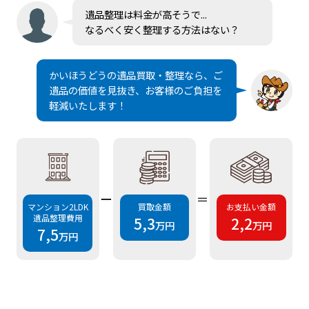
遺品整理は料金が高そうで...
なるべく安く整理する方法はない？
かいほうどうの遺品買取・整理なら、ご
遺品の価値を見抜き、お客様のご負担を
軽減いたします！
ー
＝
マンション2LDK
買取金額
お支払い金額
遺品整理費用
5,3
2,2
万円
万円
7,5
万円