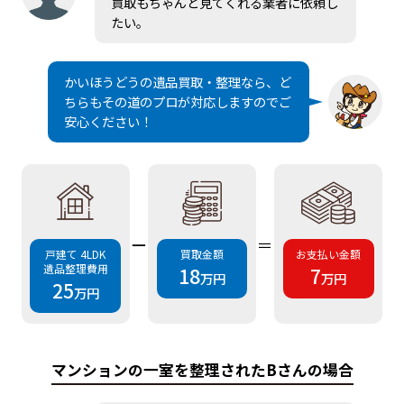
買取もちゃんと見てくれる業者に依頼し
たい。
かいほうどうの遺品買取・整理なら、ど
ちらもその道のプロが対応しますのでご
安心ください！
ー
＝
戸建て 4LDK
買取金額
お支払い金額
遺品整理費用
18
7
万円
万円
25
万円
マンションの一室を整理されたBさんの場合