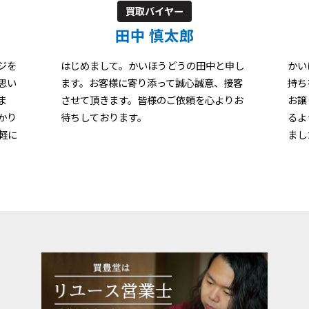
買取バイヤー
河瀬 統道
と申し
かいほうどうの河瀬です。リサイクルの気
は
、接客
持ちを大切にし、お客様の大切なお品物を
イ
よりお
お譲りいただきますので、ご納得いただけ
成
るよう査定させていただきます。何かあり
ま
ましたらお気軽にお立ち寄りください。
な
く
す