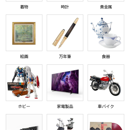
着物
時計
貴金属
絵画
万年筆
食器
ホビー
家電製品
車バイク