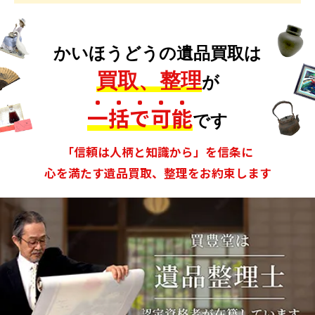
かいほうどうの遺品買取は
買取、整理
が
一
括
で
可
能
です
「信頼は人柄と知識から」を信条に
心を満たす遺品買取、整理をお約束します