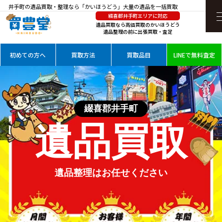
井手町の遺品買取・整理なら「かいほうどう」大量の遺品を一括買取
綴喜郡井手町エリアに対応
遺品買取なら高価買取のかいほうどう
遺品整理の前に出張買取・査定
初めての方へ
買取方法
買取品目
LINEで無料査定
綴喜郡井手町
遺品買取
遺品整理は
お任せください