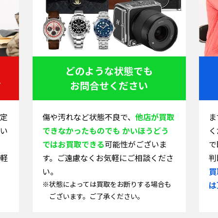
どのような状態でも
す
お問合せください
定
傷や汚れなど状態不良で、
他店が買取
ま
い
できなかったものでも かいほうどう
く
ではお買取できる
可能性がございま
で
軽
す。ご遠慮なくお気軽にご相談くださ
判
い。
買
※状態によっては買取をお断りする場合も
は
ございます。ご了承ください。