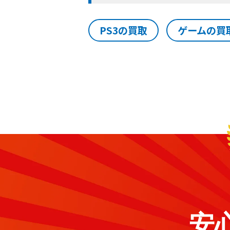
PS3の買取
ゲームの買
安