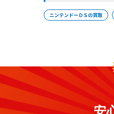
ニンテンドーＤＳの買取
安