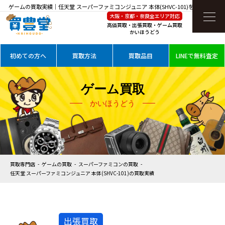
ゲームの買取実績｜任天堂 スーパーファミコンジュニア 本体(SHVC-101)を高価買取
大阪・京都・奈良全エリア対応
高価買取・出張買取・ゲーム買取
かいほうどう
初めての方へ
買取方法
買取品目
LINEで無料査定
ゲーム買取
かいほうどう
買取専門店
ゲームの買取
スーパーファミコンの買取
任天堂 スーパーファミコンジュニア 本体(SHVC-101)の買取実績
出張買取