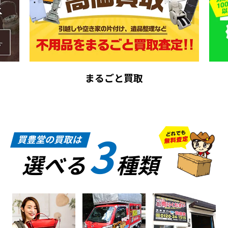
まるごと買取
3
買豊堂の買取は
選べる
種類