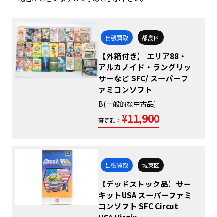
出張買取
都島区
【外箱付き】 エリア88・
アルカノイド・ラングリッ
サーなど SFC/ スーパーフ
ァミコンソフト
B(一般的な中古品)
¥11,900
査定額：
出張買取
城東区
【デッドストック品】サー
キットUSA スーパーファミ
コンソフト SFC Circut
USA Virgin