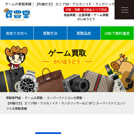
ゲームの買取実績｜【外箱付き】 エリア88・アルカノイド・ラングリッサーなど SFC/
大阪・京都・奈良全エリア対応
スーパーファミコンソフトを高価買取
高価買取・出張買取・ゲーム買取
かいほうどう
初めての方へ
買取方法
買取品目
LINEで無料査定
ゲーム買取
かいほうどう
買取専門店
ゲームの買取
スーパーファミコンの買取
【外箱付き】 エリア88・アルカノイド・ラングリッサーなど SFC/ スーパーファミコンソ
フトの買取実績