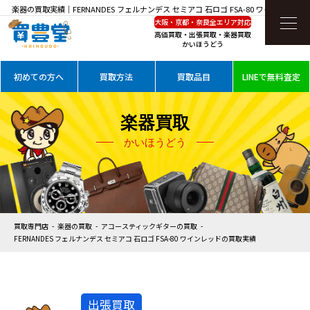
楽器の買取実績｜FERNANDES フェルナンデス セミアコ 石ロゴ FSA-80 ワインレッドを
大阪・京都・奈良全エリア対応
高価買取
高価買取・出張買取・楽器買取
かいほうどう
初めての方へ
買取方法
買取品目
LINEで無料査定
楽器買取
かいほうどう
買取専門店
楽器の買取
アコースティックギターの買取
FERNANDES フェルナンデス セミアコ 石ロゴ FSA-80 ワインレッドの買取実績
出張買取