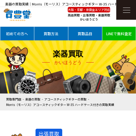
楽器の買取実績｜Morris（モーリス）アコースティックギター W-35 ハードケース付き
大阪・京都・奈良全エリア対応
を高価買取
高価買取・出張買取・楽器買取
かいほうどう
初めての方へ
買取方法
買取品目
LINEで無料査定
楽器買取
かいほうどう
買取専門店
楽器の買取
アコースティックギターの買取
Morris（モーリス）アコースティックギター W-35 ハードケース付きの買取実績
出張買取