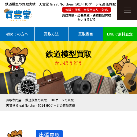
鉄道模型の買取実績｜天賞堂 Great Northern 5014 HOゲージを高価買取
大阪・京都・奈良全エリア対応
高価買取・出張買取・鉄道模型買取
かいほうどう
初めての方へ
買取方法
買取品目
LINEで無料査定
鉄道模型買取
かいほうどう
買取専門店
鉄道模型の買取
HOゲージの買取
天賞堂 Great Northern 5014 HOゲージの買取実績
出張買取