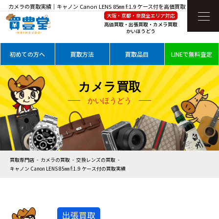
カメラの買取実績｜キャノン Canon LENS 85㎜ f:1.9 ケース付を高価買取
大阪・京都・奈良全エリア対応
高価買取・出張買取・カメラ買取
かいほうどう
初めての方へ
買取方法
買取品目
LINEで無料査定
カメラ買取
かいほうどう
買取専門店
カメラの買取
交換レンズの買取
キャノン Canon LENS 85㎜ f:1.9 ケース付の買取実績
出張買取