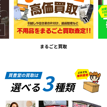
まるごと買取
3
買豊堂の買取は
選べる
種類