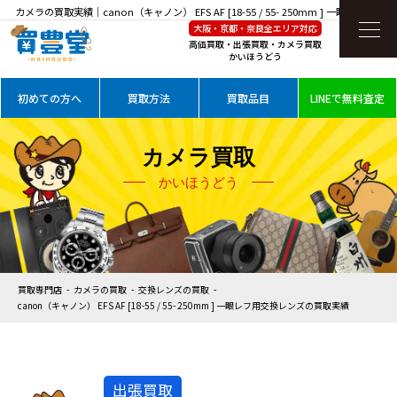
カメラの買取実績｜canon（キャノン） EFS AF [18-55 / 55- 250mm ] 一眼レフ用交換
大阪・京都・奈良全エリア対応
レンズを高価買取
高価買取・出張買取・カメラ買取
かいほうどう
初めての方へ
買取方法
買取品目
LINEで無料査定
カメラ買取
かいほうどう
買取専門店
カメラの買取
交換レンズの買取
canon（キャノン） EFS AF [18-55 / 55- 250mm ] 一眼レフ用交換レンズの買取実績
出張買取