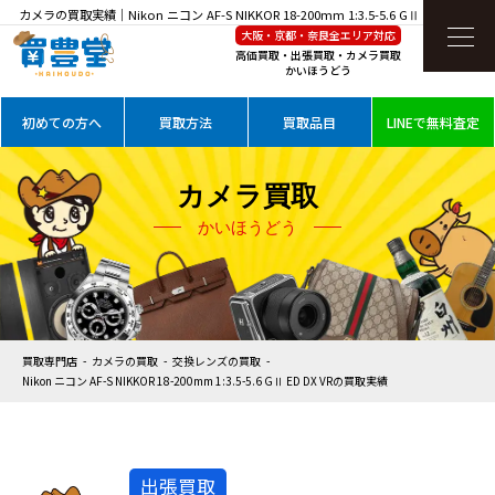
カメラの買取実績｜Nikon ニコン AF-S NIKKOR 18-200mm 1:3.5-5.6 GⅡ ED DX VRを
大阪・京都・奈良全エリア対応
高価買取
高価買取・出張買取・カメラ買取
かいほうどう
初めての方へ
買取方法
買取品目
LINEで無料査定
カメラ買取
かいほうどう
買取専門店
カメラの買取
交換レンズの買取
Nikon ニコン AF-S NIKKOR 18-200mm 1:3.5-5.6 GⅡ ED DX VRの買取実績
出張買取