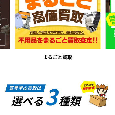
まるごと買取
3
買豊堂の買取は
選べる
種類