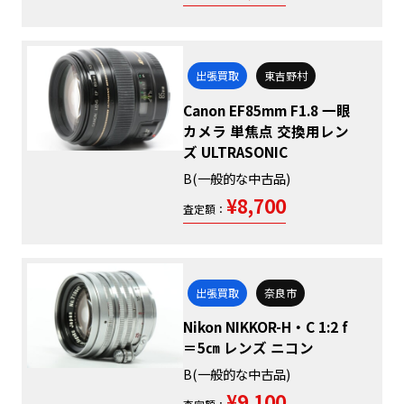
出張買取
東吉野村
Canon EF85mm F1.8 一眼
カメラ 単焦点 交換用レン
ズ ULTRASONIC
B(一般的な中古品)
¥8,700
査定額：
出張買取
奈良市
Nikon NIKKOR-H・C 1:2 f
＝5㎝ レンズ ニコン
B(一般的な中古品)
¥9,100