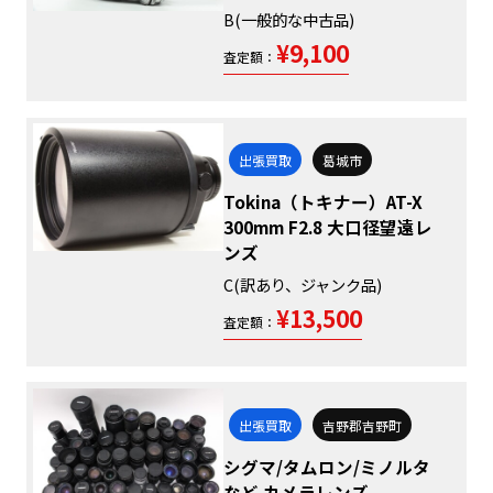
B(一般的な中古品)
¥9,100
査定額：
出張買取
葛城市
Tokina（トキナー）AT-X
300mm F2.8 大口径望遠レ
ンズ
C(訳あり、ジャンク品)
¥13,500
査定額：
出張買取
吉野郡吉野町
シグマ/タムロン/ミノルタ
など カメラレンズ