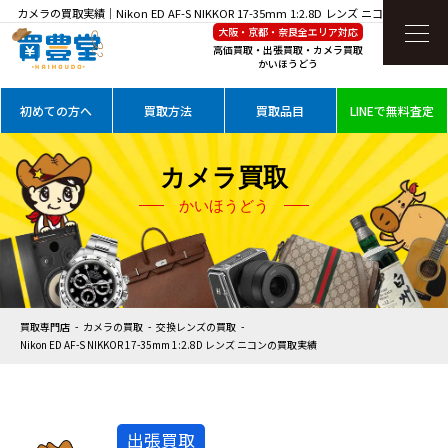
カメラの買取実績｜Nikon ED AF-S NIKKOR 17-35mm 1:2.8D レンズ ニコンを高価買
大阪・京都・奈良全エリア対応
取
高価買取・出張買取・カメラ買取
かいほうどう
初めての方へ
買取方法
買取品目
LINEで無料査定
カメラ買取
かいほうどう
買取専門店
カメラの買取
交換レンズの買取
Nikon ED AF-S NIKKOR 17-35mm 1:2.8D レンズ ニコンの買取実績
出張買取