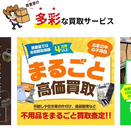
多
彩
な買取サービス