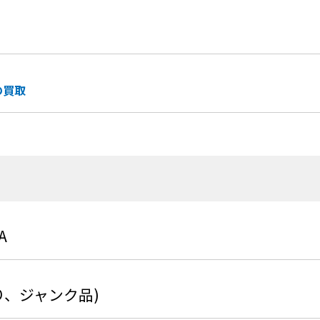
の買取
A
り、ジャンク品)