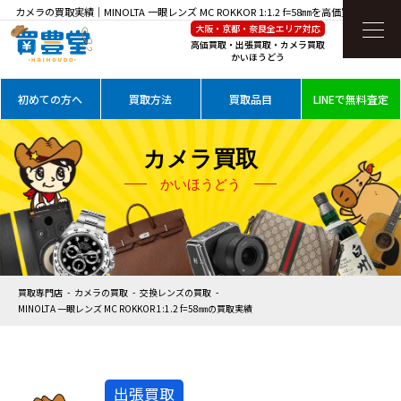
カメラの買取実績｜MINOLTA 一眼レンズ MC ROKKOR 1:1.2 f=58㎜を高価買取
大阪・京都・奈良全エリア対応
高価買取・出張買取・カメラ買取
かいほうどう
初めての方へ
買取方法
買取品目
LINEで無料査定
カメラ買取
かいほうどう
買取専門店
カメラの買取
交換レンズの買取
MINOLTA 一眼レンズ MC ROKKOR 1:1.2 f=58㎜の買取実績
出張買取