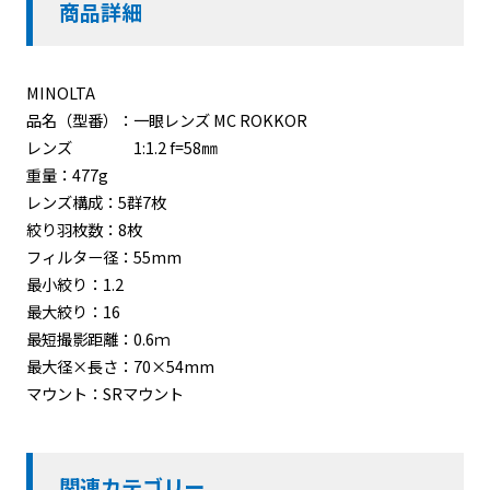
商品詳細
MINOLTA
品名（型番）：一眼レンズ MC ROKKOR
レンズ 1:1.2 f=58㎜
重量：477g
レンズ構成：5群7枚
絞り羽枚数：8枚
フィルター径：55mm
最小絞り：1.2
最大絞り：16
最短撮影距離：0.6ｍ
最大径×長さ：70×54mm
マウント：SRマウント
関連カテゴリー