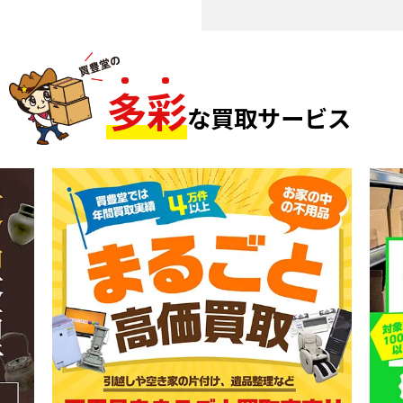
多
彩
な買取サービス