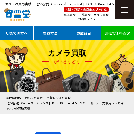
カメラの買取実績｜【外箱付】Canon ズームレンズ [FD 85-300mm F4.5 S.S.C] 一眼カ
大阪・京都・奈良全エリア対応
メラ 交換用レンズ キャノンを高価買取
高価買取・出張買取・カメラ買取
かいほうどう
初めての方へ
買取方法
買取品目
LINEで無料査定
カメラ買取
かいほうどう
買取専門店
カメラの買取
交換レンズの買取
【外箱付】Canon ズームレンズ [FD 85-300mm F4.5 S.S.C] 一眼カメラ 交換用レンズ キ
ャノンの買取実績