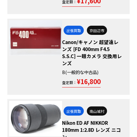
¥17,600
査定額：
出張買取
京田辺市
Canon/キャノン 超望遠レ
ンズ [FD 400mm F4.5
S.S.C] 一眼カメラ 交換用レ
ンズ
B(一般的な中古品)
¥16,800
査定額：
出張買取
南山城村
Nikon ED AF NIKKOR
180mm 1:2.8D レンズ ニコ
ン