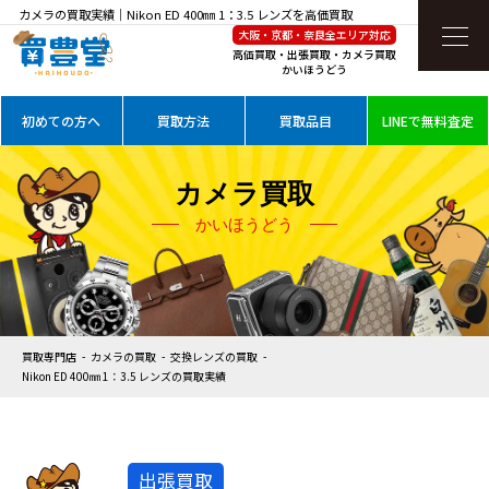
カメラの買取実績｜Nikon ED 400㎜ 1：3.5 レンズを高価買取
大阪・京都・奈良全エリア対応
高価買取・出張買取・カメラ買取
かいほうどう
初めての方へ
買取方法
買取品目
LINEで無料査定
カメラ買取
かいほうどう
買取専門店
カメラの買取
交換レンズの買取
Nikon ED 400㎜ 1：3.5 レンズの買取実績
出張買取