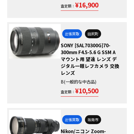
¥16,900
査定額：
出張買取
田尻町
SONY [SAL70300G]70-
300mm F4.5-5.6 G SSM A
マウント用 望遠 レンズ デ
ジタル一眼レフカメラ 交換
レンズ
B(一般的な中古品)
¥10,500
査定額：
出張買取
阪南市
Nikon/ニコン Zoom-