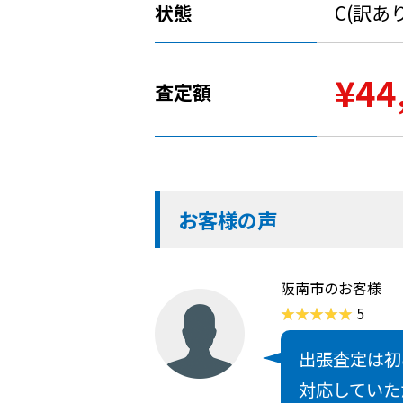
状態
C(訳あ
¥44
査定額
お客様の声
阪南市のお客様
5
出張査定は初
対応していた