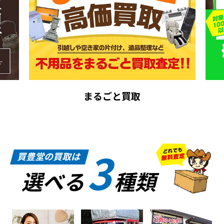
まるごと買取
3
買豊堂の買取は
選べる
種類