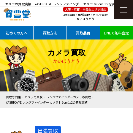
カメラの買取実績｜YASHICA YE レンジファインダー カメラ f=5cm 1:2を高価買取
大阪・京都・奈良全エリア対応
高価買取・出張買取・カメラ買取
かいほうどう
初めての方へ
買取方法
買取品目
LINEで無料査定
カメラ買取
かいほうどう
買取専門店
カメラの買取
レンジファインダーカメラの買取
YASHICA YE レンジファインダー カメラ f=5cm 1:2の買取実績
出張買取