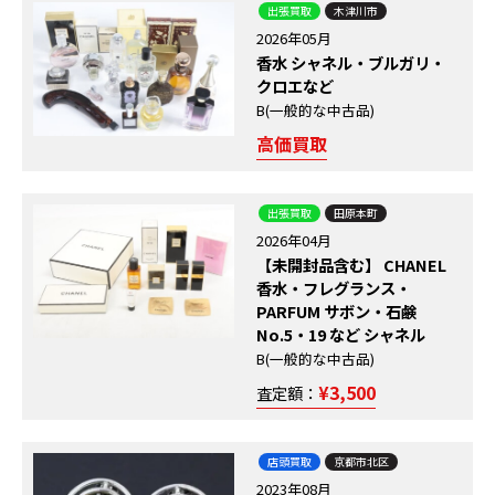
出張買取
木津川市
2026年05月
香水 シャネル・ブルガリ・
クロエなど
B(一般的な中古品)
高価買取
出張買取
田原本町
2026年04月
【未開封品含む】 CHANEL
香水・フレグランス・
PARFUM サボン・石鹸
No.5・19 など シャネル
B(一般的な中古品)
¥3,500
査定額：
店頭買取
京都市北区
2023年08月