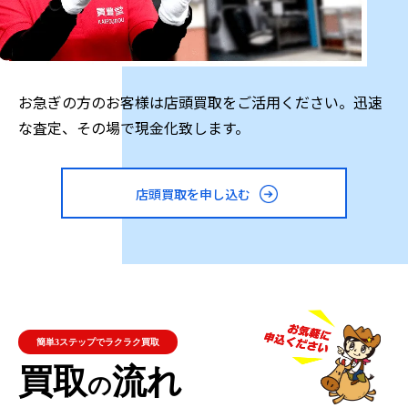
ュアンスを持っています。また、2.55ラインはチェーン
バッグが有名で、デザイン性の高さが人気です。
このようにシャネルのアイテムは今なお高い人気を誇
り、中古市場における取引も活発です。使っていないア
お急ぎの方のお客様は店頭買取をご活用ください。迅速
イテムはぜひとも査定を試してみてください。
な査定、その場で現金化致します。
シャネル
店頭買取を申し込む
アイテムの種類
◆マトラッセ ◆ダイアナ ◆トップハンドル フ
ラップバッグ ◆クラシック ◆ボーイシャネル
◆ドーヴィル ◆ココハンドル ◆ガブリエル ◆
簡単3ステップでラクラク買取
ツイード
買取
流れ
の