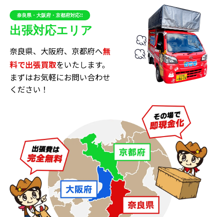
奈良県・大阪府・京都府対応!!
マトラッセ、カメリアなどのシリーズは定番ながらもデ
出張対応エリア
ザイン等を細かく変えながら新作が出ています。こうし
た流れと並行して、古いモデルであっても状態が良く、
奈良県、大阪府、京都府へ
無
希少価値の高いものはプレミア価格で取引され続けてい
料で出張買取
をいたします。
ます。このようにシャネル製品は中古市場で活発に流通
まずはお気軽にお問い合わせ
ください！
します。使わずに自宅に保存しているものは積極的に査
定を試してみてください。
－査定のポイント
シャネル の査定を高くするためには次のポイント
が重要です。
目立つキズや汚れがあると査定がダウンします