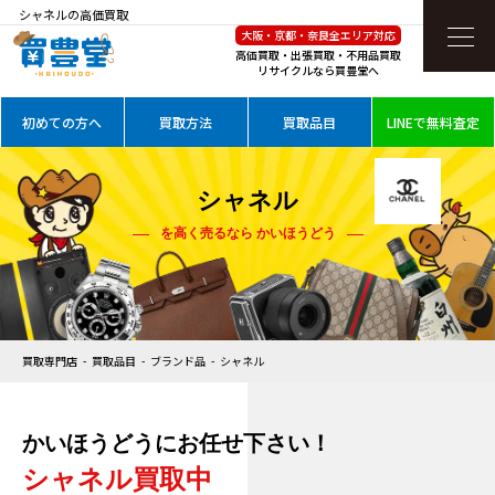
シャネルの高価買取
大阪・京都・奈良全エリア対応
高価買取・出張買取・不用品買取
リサイクルなら買豊堂へ
初めての方へ
買取方法
買取品目
LINEで無料査定
シャネル
を高く売るなら かいほうどう
買取専門店
買取品目
ブランド品
シャネル
かいほうどうにお任せ下さい！
シャネル買取中