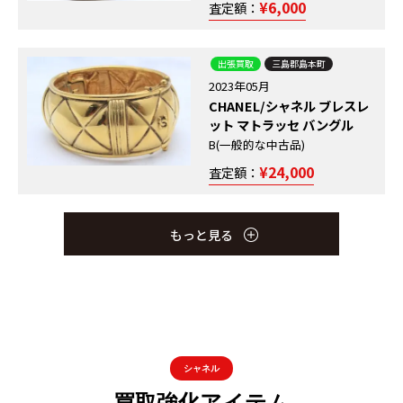
¥6,000
査定額：
出張買取
三島郡島本町
2023年05月
CHANEL/シャネル ブレスレ
ット マトラッセ バングル
B(一般的な中古品)
出張買取
出張買取
出張買取
泉南市
枚方市
岸和田市
2023年04月
2023年03月
2022年09月
¥24,000
査定額：
CHANEL/シャネル カメ
CHANEL/シャネル バッ
CHANEL シャネル ◇
リア 花柄 ホワイト ミュ
クストラップ ブルー ミ
PLAQUE OR G 20 M 腕
ール
ュール
時計 1987
もっと見る
B(一般的な中古品)
B(一般的な中古品)
B(一般的な中古品)
¥18,000
¥12,000
¥105,000
査定額：
査定額：
査定額：
シャネル
買取強化アイテム