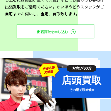
後での買取になるケースが多いです。カメリアは華やか
出張買取をご活用ください。かいほうどうスタッフがご
な印象とあいまって特に人気のあるラインなので、ぜひ
自宅までお伺いし、査定、買取致します。
とも査定を試してみてください。
出張買取を申し込む
その他
上述した2つのライン以外にもシャネルには次のような
人気ラインがあります。
・カンボンライン
・ドーヴィル
お急ぎの方
・2.55ライン
店頭買取
シャネルは黒のイメージも強いブランドですが、カンボ
ンライン等はビビットなカラーと取り入れたアイテムも
その場で現金化!!
多く、シャネルのまた違った一面を見せてくれるでしょ
う。ドーヴィルラインの製品はキャンバス生地を使った
ものがあり、カジュアルとラグジュアリーを両立したニ