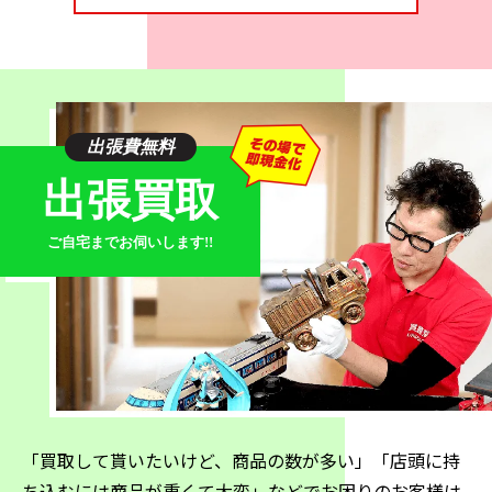
椿を意味するカメリアの名前を関したラインもシャネル
の定番です。創業して間もない頃からカメリアのモチー
フはシャネルアイテムの様々なものに使われており、コ
コマークと合わせてシャネルを代表するモチーフとなっ
ています。カメリアのラインにはファッション小物、時
出張費無料
計、財布などが多く、中古市場でも人気があります。特
出張買取
に次のような商品は高価買取が期待できます。
・カメリア ココマーク リング
ご自宅までお伺いします!!
・カメリア ココマーク ネックレス
・カメリア ビコローレ コインケース
・カメリア 財布
・カメリア ブローチ
・カメリア クラッチバッグ
・カメリア チョコバーステッチ チェーンバッグ
・カメリア ピアス
「買取して貰いたいけど、商品の数が多い」「店頭に持
小物の買取価格は1万円〜5万円で、バッグ類は10万円前
ち込むには商品が重くて大変」などでお困りのお客様は