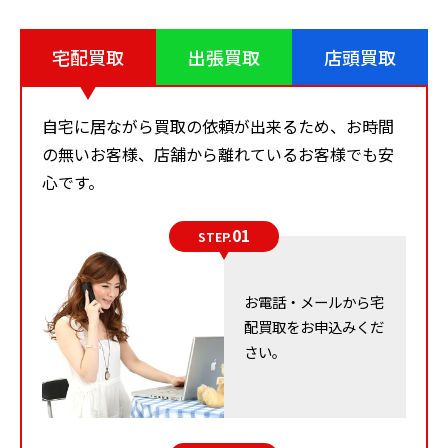
宅配買取
出張買取
店頭買取
シャネル
買取りスタッフ目線
自宅に居ながら買取の依頼が出来るため、お時間
の無いお客様、店舗から離れているお客様でも安
＋査定のポイント
心です。
シャネル の査定を高くするためには次のポイント
01
STEP.
が重要です。
キズがなく、状態が良好な場合は査定アップ
お電話・メールから宅
完動品
配買取をお申込みくだ
保管状況が良好な場合は査定アップ
さい。
使用頻度が低い場合は査定アップ
付属品(元箱など)が揃っていれば査定アップ