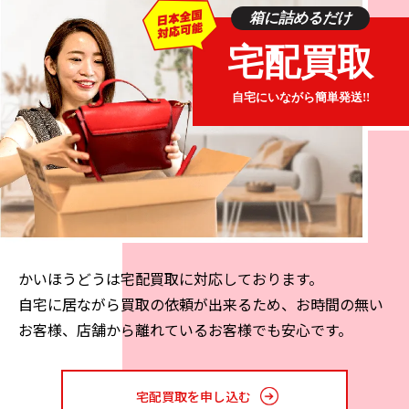
定番品として人気があります。また、キルティングは見
箱に詰めるだけ
た目のデザインのみならず型崩れを防ぐ役割も持ってお
宅配買取
り、実用性も備えたラインなのです。マトラッセのライ
ンでは次のような商品が高価買取の対象となります。
自宅にいながら簡単発送!!
・ミニマトラッセ ショルダーバッグ
・マトラッセ ラージハンドバッグ
・ダブルフラップマトラッセ ショルダーバッグ
・マトラッセ ホーボーバッグ
・マトラッセ 二つ折り財布 キャビアスキン
・マトラッセ 長財布
バッグは10万円〜70万円の買取価格がつき、財布は1万
かいほうどうは宅配買取に対応しております。
円前後の買取価格になるケースが多いです。マトラッセ
自宅に居ながら買取の依頼が出来るため、お時間の無い
はシャネルの定番ラインで人気もあるため、使用してい
お客様、店舗から離れているお客様でも安心です。
ないものは査定を試してみてください。
カメリア
宅配買取を申し込む