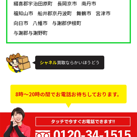
綴喜郡宇治田原町
長岡京市
南丹市
福知山市
船井郡京丹波町
舞鶴市
宮津市
向日市
八幡市
与謝郡伊根町
与謝郡与謝野町
シャネル
買取ならかいほうどう
8時～20時の間でお電話お待ちしております。