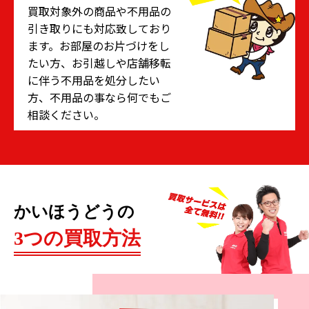
買取対象外の商品や不用品の
ます。
引き取りにも対応致しており
ます。お部屋のお片づけをし
たい方、お引越しや店舗移転
に伴う不用品を処分したい
シャネル
方、不用品の事なら何でもご
相談ください。
需要とトレンド
女性の自立・働く女性のアイコンとして人気を博してき
たシャネルには様々なラインがあります。以下では主要
なシャネルのラインを確認していきましょう。
かいほうどうの
マトラッセ
3つの買取方法
マトラッセはフランス語で「キルティング」を示し、こ
のラインの商品にもキルティング加工が施されていま
す。そのため柔らかい独特の手触りを持ち、シャネルの