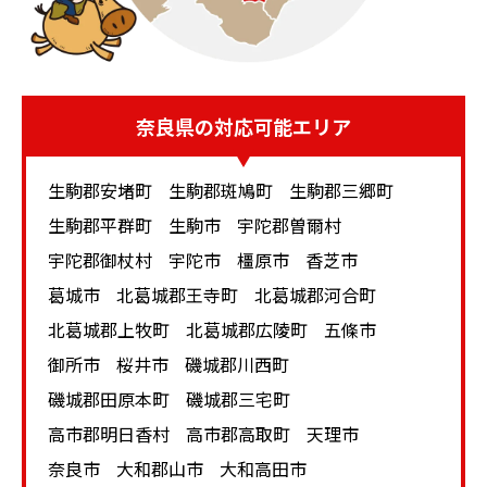
動作不良・動作不能
破損があると査定がダウンします
元箱などの付属品に欠品があると査定がダウン
します
奈良県
の対応可能エリア
生駒郡安堵町
生駒郡斑鳩町
生駒郡三郷町
シャネル製品は一定の耐久性を持ちますが、長く使って
いると傷や汚れは自然と増えていきます。表面に大きな
生駒郡平群町
生駒市
宇陀郡曽爾村
傷・汚れがない場合でも、内側や内部に一定の傷や汚れ
宇陀郡御杖村
宇陀市
橿原市
香芝市
が出るケースもあります。こうした傷・汚れがあると、
葛城市
北葛城郡王寺町
北葛城郡河合町
査定はマイナスとなってしまします。
北葛城郡上牧町
北葛城郡広陵町
五條市
査定のマイナスを補うためには、シャネル製品のみのみ
御所市
桜井市
磯城郡川西町
ならず他のブランド品とのまとめて査定がおすすめで
磯城郡田原本町
磯城郡三宅町
す。特に財布、鞄や服飾品であればハイブランドのもの
高市郡明日香村
高市郡高取町
天理市
は買取価格が期待できます。シャネルをはじめとしたハ
イブランド製品は流行やトレンドの影響も大きく、季節
奈良市
大和郡山市
大和高田市