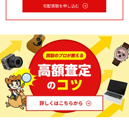
宅配買取を申し込む
破損させ、査定額が低くなってしまう恐れがあります。
洋服・ファッション小物についても、汚れを落とそうと
漂白剤などを使用するとかえって買取できない状態にな
る場合があります。
ギャランティカードや付属品は大切に保管しておく
シャネルはそもそも高価な製品が多いため、元箱等の付
属品にも価値があり、揃っていると査定がプラスになり
ます。
ギャランティカード（保証書）や付属品がある場合は、
正規品であることを証明するものになるため大切に保管
しておきましょう。
使わなくなったシャネル製品は早めの買取査定を！