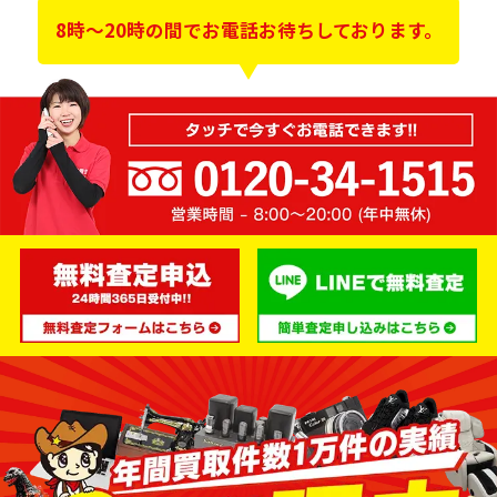
します。こうした積極的な商品展開もあり、現在の
8時～20時の間でお電話お待ちしております。
シャネルは洋服、化粧品、高水位、アクセサリー
類、時計といった幅広いラインナップを揃えたハイ
ブランドとなっています。
◆人気のシャネルアイテム
シャネルの人気の秘密はデザイン性と品質を両立さ
せた商品の質によるところも大きいですが、多くの
人に愛されるアイコンであるココ・シャネルの影響
によるところもあります。ココ・シャネルは古い時
代の価値観にとらわれない自由でスタイリッシュな
新時代の女性像を作り上げ、こうした価値観がアイ
テムに反映されているためシャネルは人気なので
す。また、シャネル創業当時は女性のファッション
というとラグジュアリーで華美なものも多かったの
ですが、そこにココ・シャネルはシンプルでスタイ