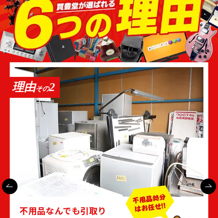
リッシュでありながら快適性も高い洋服を展開して
います。こうしたシャネルの理念は現在のブランド
にも通ずるアイデンティティとなっています。
シャネルといえば定番カラーとして黒を思い浮かべ
る人も多いでしょう。女性の普段着に積極的に黒を
取り入れたのもシャネルだと言われています。そし
理由
2
その
て、黒という色はシャネル＝モードのイメージを定
着させる要因ともなっています。
シャネルは女性から大変な人気のあるブランドで
す。ココ・シャネルが体現した女性像は現代の女性
の価値観にもマッチしており、今後もシャネルの人
気は続くと考えられます。使っていないシャネルの
アイテムがご自宅にある場合は、ぜひとも一度査定
を試してみてください。洋服、化粧品、高水位、ア
不用品なんでも引取り
クセサリー類、時計のいずれも買取価格が期待でき