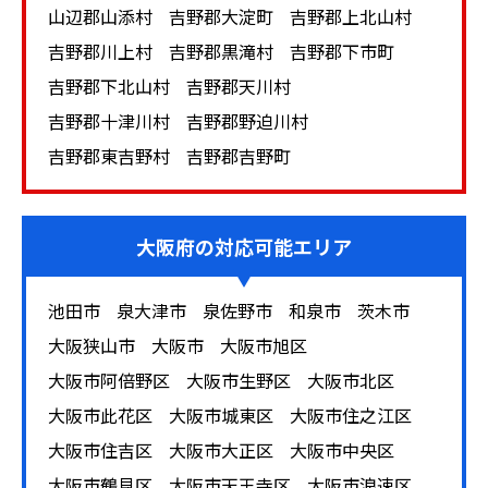
ごとに新作が発売されることも少なくありません。古く
山辺郡山添村
吉野郡大淀町
吉野郡上北山村
なったシャネル製品の中には買取価格が落ちるものもあ
吉野郡川上村
吉野郡黒滝村
吉野郡下市町
るため、お手元に使っていないものがある場合は、現時
点での査定額を確認しておきましょう。
吉野郡下北山村
吉野郡天川村
吉野郡十津川村
吉野郡野迫川村
吉野郡東吉野村
吉野郡吉野町
大阪府
の対応可能エリア
池田市
泉大津市
泉佐野市
和泉市
茨木市
大阪狭山市
大阪市
大阪市旭区
大阪市阿倍野区
大阪市生野区
大阪市北区
大阪市此花区
大阪市城東区
大阪市住之江区
大阪市住吉区
大阪市大正区
大阪市中央区
大阪市鶴見区
大阪市天王寺区
大阪市浪速区