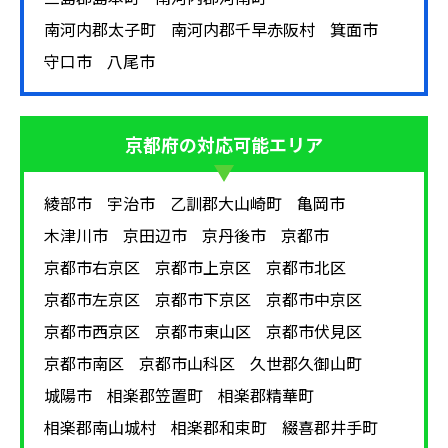
南河内郡太子町
南河内郡千早赤阪村
箕面市
守口市
八尾市
京都府
の対応可能エリア
綾部市
宇治市
乙訓郡大山崎町
亀岡市
木津川市
京田辺市
京丹後市
京都市
京都市右京区
京都市上京区
京都市北区
京都市左京区
京都市下京区
京都市中京区
京都市西京区
京都市東山区
京都市伏見区
京都市南区
京都市山科区
久世郡久御山町
城陽市
相楽郡笠置町
相楽郡精華町
相楽郡南山城村
相楽郡和束町
綴喜郡井手町