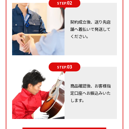
02
STEP.
汚れやホコリは拭き取っておく
契約成立後、送り先店
舗へ着払いで発送して
バッグ、財布、ファッション小物、洋服のいずれも外観
ください。
の状態が重視されます。そのため傷や汚れがないものは
査定額も高くなります。また、使用頻度が低かったり、
保管状況・使用状況が良かったりするものは査定時の印
象も高くなるでしょう。
03
STEP.
商品確認後、お客様指
査定時は外観の状態が重視されることから、各アイテム
定口座へお振込みいた
については柔らかい布で埃を落とす程度の清掃は事前に
します。
済ませておきましょう。腕時計の場合、強い汚れは軽く
濡らした綿棒で清掃する場合もありますが、内部に浸水
しないように注意してください。また、専門知識を持た
ないままのアイテムの修理は避けてください。かえって