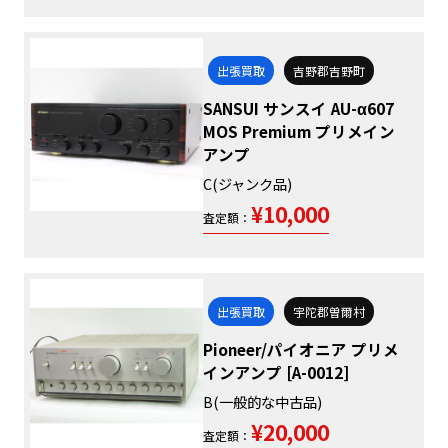
出張買取
吉野郡吉野町
SANSUI サンスイ AU-α607
MOS Premium プリメイン
アンプ
C(ジャンク品)
¥10,000
査定額：
出張買取
宇陀郡曽爾村
Pioneer/パイオニア プリメ
インアンプ [A-0012]
B(一般的な中古品)
¥20,000
査定額：