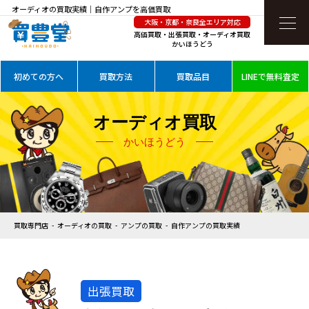
オーディオの買取実績｜自作アンプを高価買取
大阪・京都・奈良全エリア対応
高価買取・出張買取・オーディオ買取
かいほうどう
初めての方へ
買取方法
買取品目
LINEで無料査定
オーディオ買取
かいほうどう
買取専門店
オーディオの買取
アンプの買取
自作アンプの買取実績
出張買取