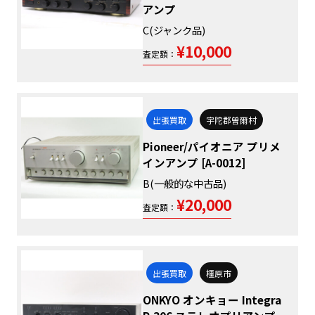
アンプ
C(ジャンク品)
¥10,000
査定額：
出張買取
宇陀郡曽爾村
Pioneer/パイオニア プリメ
インアンプ [A-0012]
B(一般的な中古品)
¥20,000
査定額：
出張買取
橿原市
ONKYO オンキョー Integra