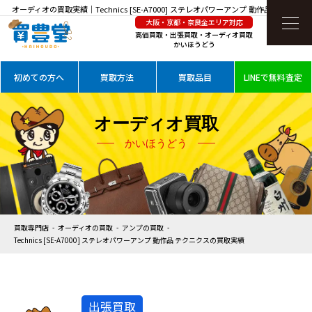
オーディオの買取実績｜Technics [SE-A7000] ステレオパワーアンプ 動作品 テクニクス
大阪・京都・奈良全エリア対応
を高価買取
高価買取・出張買取・オーディオ買取
かいほうどう
初めての方へ
買取方法
買取品目
LINEで無料査定
オーディオ買取
かいほうどう
買取専門店
オーディオの買取
アンプの買取
Technics [SE-A7000] ステレオパワーアンプ 動作品 テクニクスの買取実績
出張買取