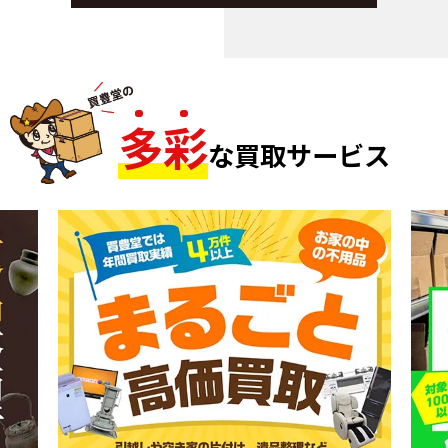
多
彩
な買取サービス