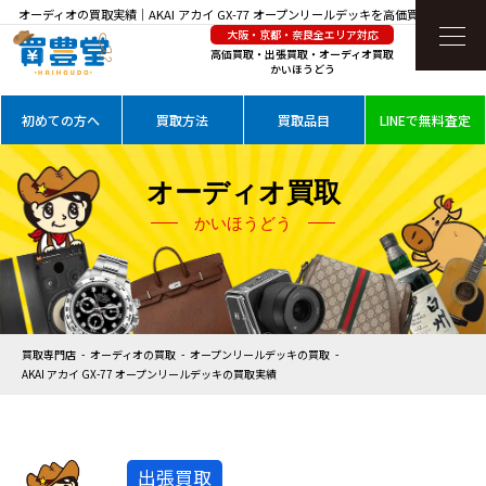
オーディオの買取実績｜AKAI アカイ GX-77 オープンリールデッキを高価買取
大阪・京都・奈良全エリア対応
高価買取・出張買取・オーディオ買取
かいほうどう
初めての方へ
買取方法
買取品目
LINEで無料査定
オーディオ買取
かいほうどう
買取専門店
オーディオの買取
オープンリールデッキの買取
AKAI アカイ GX-77 オープンリールデッキの買取実績
出張買取