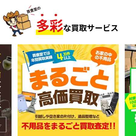
多
彩
な買取サービス