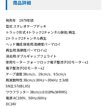
商品詳細
発売年 1979年頃
型式 ステレオテープデッキ
トラック形式 4トラック2チャンネル録音/再生
2トラック2チャンネル再生
ヘッド構成 録音用:高硬度パーマロイ
再生用:高硬度パーマロイx2
消去用:ダブルギャップフェライト
使用モーター クォーツロック電子整流子DDモーターx1
電子整流子DDモーターx2
テープ速度 38cm/s、19cm/s、9.5cm/s
周波数特性 38cm/s:30Hz～30kHz ±3dB
SN比 57dB(JIS)
ワウフラッター 38cm/s:0.018%(WRMS)
電源 AC100V、50Hz/60Hz
DC24V