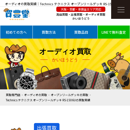
オーディオの買取実績｜Technics テクニクス オープンリールデッキ RS-1506Uを高価買
大阪・京都・奈良全エリア対応
取
高価買取・出張買取・オーディオ買取
かいほうどう
初めての方へ
買取方法
買取品目
LINEで無料査定
オーディオ買取
かいほうどう
買取専門店
オーディオの買取
オープンリールデッキの買取
Technics テクニクス オープンリールデッキ RS-1506Uの買取実績
出張買取