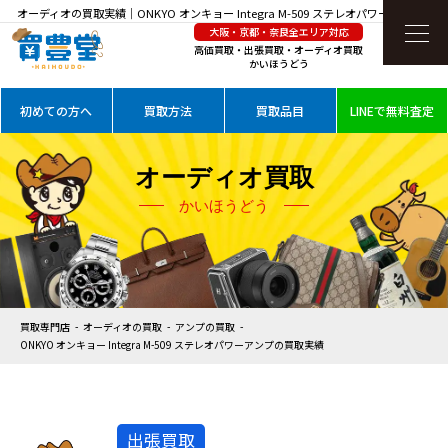
オーディオの買取実績｜ONKYO オンキョー Integra M-509 ステレオパワーアンプを高
大阪・京都・奈良全エリア対応
価買取
高価買取・出張買取・オーディオ買取
かいほうどう
初めての方へ
買取方法
買取品目
LINEで無料査定
オーディオ買取
かいほうどう
買取専門店
オーディオの買取
アンプの買取
ONKYO オンキョー Integra M-509 ステレオパワーアンプの買取実績
出張買取