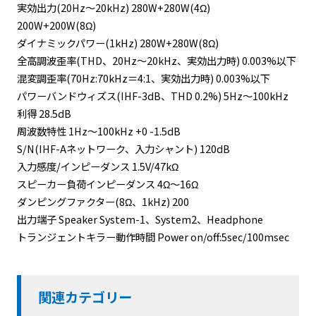
実効出力(20Hz～20kHz) 280W+280W(4Ω)
200W+200W(8Ω)
ダイナミックパワー(1kHz) 280W+280W(8Ω)
全高調波歪率(THD、20Hz～20kHz、実効出力時) 0.003%以下
混変調歪率(70Hz:70kHz＝4:1、実効出力時) 0.003%以下
パワーバンドウィズス(IHF-3dB、THD 0.2%) 5Hz～100kHz
利得 28.5dB
周波数特性 1Hz～100kHz +0 -1.5dB
S/N(IHF-Aネットワーク、入力シャント) 120dB
入力感度/インピーダンス 1.5V/47kΩ
スピーカー負荷インピーダンス 4Ω～16Ω
ダンピングファクター(8Ω、1kHz) 200
出力端子 Speaker System-1、System2、Headphone
トランジェントキラー動作時間 Power on/off:5sec/100msec
関連カテゴリー