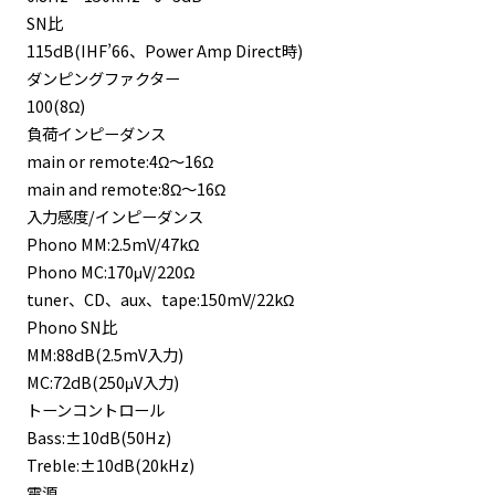
SN比
115dB(IHF’66、Power Amp Direct時)
ダンピングファクター
100(8Ω)
負荷インピーダンス
main or remote:4Ω〜16Ω
main and remote:8Ω〜16Ω
入力感度/インピーダンス
Phono MM:2.5mV/47kΩ
Phono MC:170μV/220Ω
tuner、CD、aux、tape:150mV/22kΩ
Phono SN比
MM:88dB(2.5mV入力)
MC:72dB(250μV入力)
トーンコントロール
Bass:±10dB(50Hz)
Treble:±10dB(20kHz)
電源