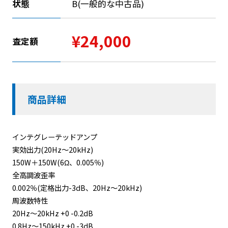
状態
B(一般的な中古品)
¥24,000
査定額
商品詳細
インテグレーテッドアンプ
実効出力(20Hz〜20kHz)
150W＋150W(6Ω、0.005％)
全高調波歪率
0.002％(定格出力-3dB、20Hz〜20kHz)
周波数特性
20Hz〜20kHz +0 -0.2dB
0.8Hz〜150kHz +0 -3dB