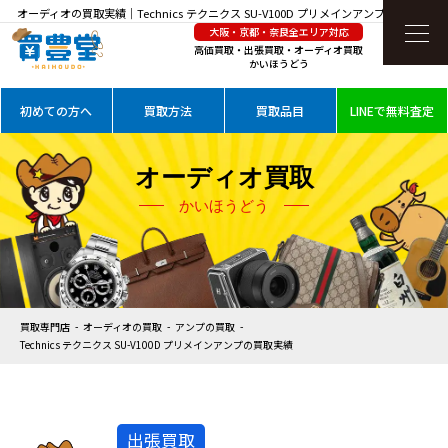
オーディオの買取実績｜Technics テクニクス SU-V100D プリメインアンプを高価買取
大阪・京都・奈良全エリア対応
高価買取・出張買取・オーディオ買取
かいほうどう
初めての方へ
買取方法
買取品目
LINEで無料査定
オーディオ買取
かいほうどう
買取専門店
オーディオの買取
アンプの買取
Technics テクニクス SU-V100D プリメインアンプの買取実績
出張買取