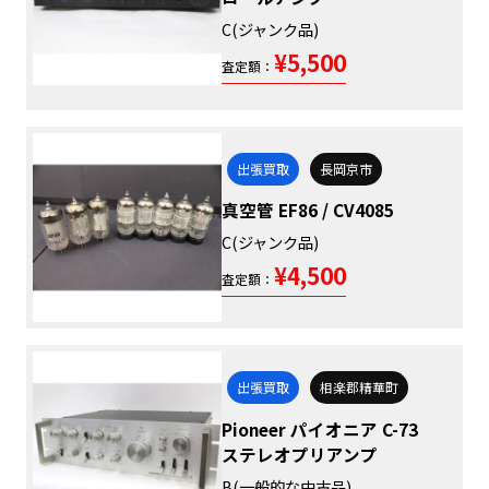
C(ジャンク品)
¥5,500
査定額：
出張買取
長岡京市
真空管 EF86 / CV4085
C(ジャンク品)
¥4,500
査定額：
出張買取
相楽郡精華町
Pioneer パイオニア C-73
ステレオプリアンプ
B(一般的な中古品)