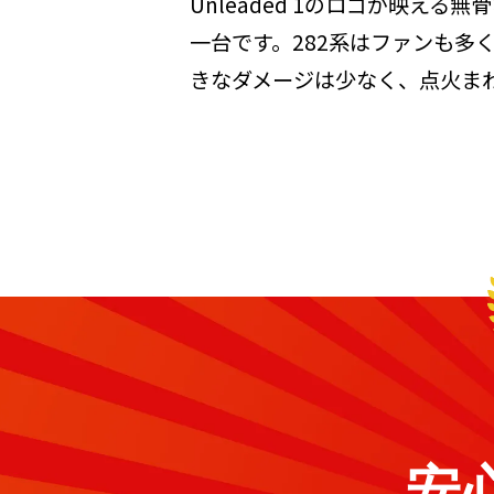
Unleaded 1のロゴが映
一台です。282系はファンも
きなダメージは少なく、点火ま
安