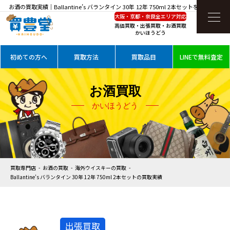
お酒の買取実績｜Ballantine’s バランタイン 30年 12年 750ml 2本セットを高価買取
大阪・京都・奈良全エリア対応
高価買取・出張買取・お酒買取
かいほうどう
初めての方へ
買取方法
買取品目
LINEで無料査定
お酒買取
かいほうどう
買取専門店
お酒の買取
海外ウイスキーの買取
Ballantine’s バランタイン 30年 12年 750ml 2本セットの買取実績
出張買取