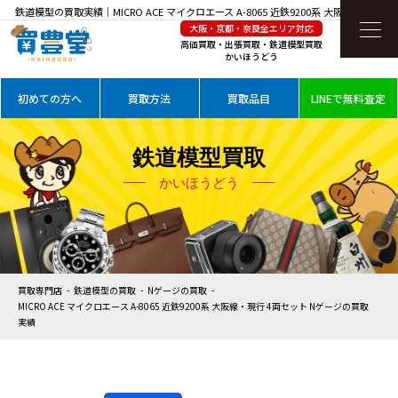
鉄道模型の買取実績｜MICRO ACE マイクロエース A-8065 近鉄9200系 大阪線・現行 4
大阪・京都・奈良全エリア対応
両セット Nゲージを高価買取
高価買取・出張買取・鉄道模型買取
かいほうどう
初めての方へ
買取方法
買取品目
LINEで無料査定
鉄道模型買取
かいほうどう
買取専門店
鉄道模型の買取
Nゲージの買取
MICRO ACE マイクロエース A-8065 近鉄9200系 大阪線・現行 4両セット Nゲージの買取
実績