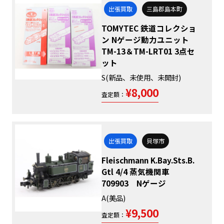
出張買取
三島郡島本町
TOMYTEC 鉄道コレクショ
ン Nゲージ動力ユニット
TM-13＆TM-LRT01 3点セ
ット
S(新品、未使用、未開封)
¥8,000
査定額：
出張買取
貝塚市
Fleischmann K.Bay.Sts.B.
Gtl 4/4 蒸気機関車
709903 Nゲージ
A(美品)
¥9,500
査定額：