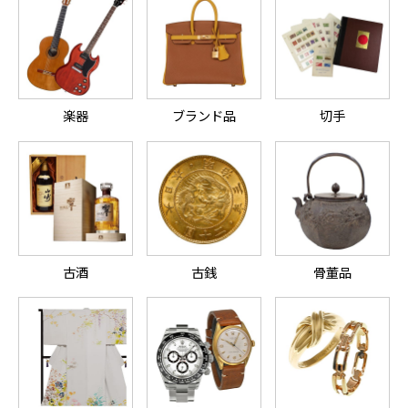
楽器
ブランド品
切手
古酒
古銭
骨董品