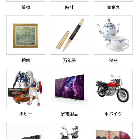
着物
時計
貴金属
絵画
万年筆
食器
ホビー
家電製品
車バイク