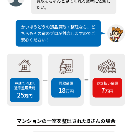
買取もちゃんと見てくれる業者に依頼し
たい。
かいほうどうの遺品買取・整理なら、ど
ちらもその道のプロが対応しますのでご
安心ください！
ー
＝
戸建て 4LDK
買取金額
お支払い金額
遺品整理費用
18
7
万円
万円
25
万円
マンションの一室を整理されたBさんの場合