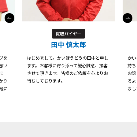
買取バイヤー
田中 慎太郎
ジを
はじめまして。かいほうどうの田中と申し
かい
思い
ます。お客様に寄り添って誠心誠意、接客
持ち
ま
させて頂きます。皆様のご依頼を心よりお
お譲
かり
待ちしております。
るよ
軽に
まし