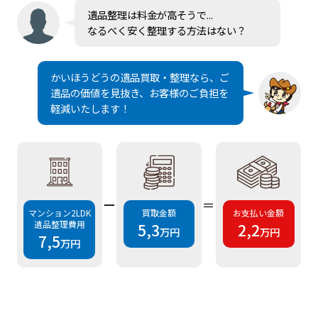
遺品整理は料金が高そうで...
なるべく安く整理する方法はない？
かいほうどうの遺品買取・整理なら、ご
遺品の価値を見抜き、お客様のご負担を
軽減いたします！
ー
＝
マンション2LDK
買取金額
お支払い金額
遺品整理費用
5,3
2,2
万円
万円
7,5
万円