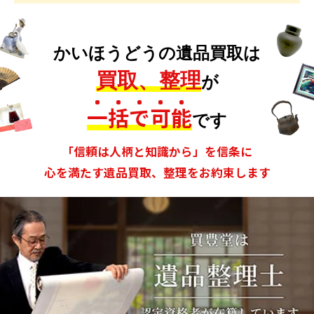
かいほうどうの遺品買取は
買取、整理
が
一
括
で
可
能
です
「信頼は人柄と知識から」を信条に
心を満たす遺品買取、整理をお約束します