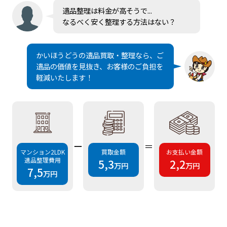
遺品整理は料金が高そうで...
なるべく安く整理する方法はない？
かいほうどうの遺品買取・整理なら、ご
遺品の価値を見抜き、お客様のご負担を
軽減いたします！
ー
＝
マンション2LDK
買取金額
お支払い金額
遺品整理費用
5,3
2,2
万円
万円
7,5
万円