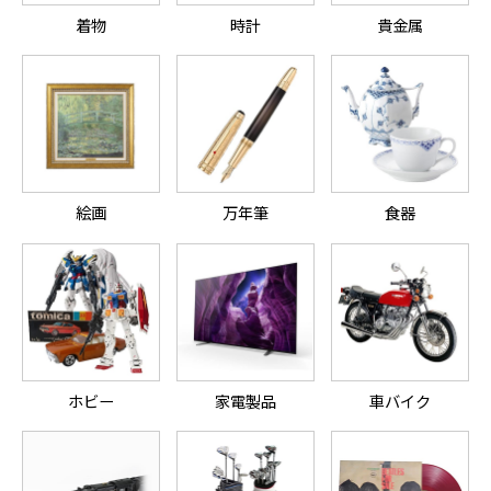
着物
時計
貴金属
絵画
万年筆
食器
ホビー
家電製品
車バイク