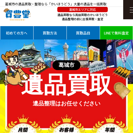
葛城市の遺品買取・整理なら「かいほうどう」大量の遺品を一括買取
葛城市エリアに対応
遺品買取なら高価買取のかいほうどう
遺品整理の前に出張買取・査定
初めての方へ
買取方法
買取品目
LINEで無料査定
葛城市
遺品買取
遺品整理は
お任せください