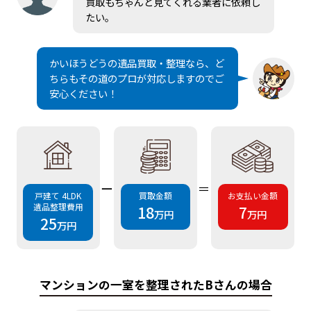
買取もちゃんと見てくれる業者に依頼し
たい。
かいほうどうの遺品買取・整理なら、ど
ちらもその道のプロが対応しますのでご
安心ください！
ー
＝
戸建て 4LDK
買取金額
お支払い金額
遺品整理費用
18
7
万円
万円
25
万円
マンションの一室を整理されたBさんの場合