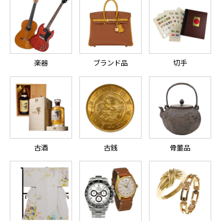
楽器
ブランド品
切手
古酒
古銭
骨董品