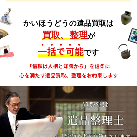
かいほうどうの遺品買取は
買取、整理
が
一
括
で
可
能
です
「信頼は人柄と知識から」を信条に
心を満たす遺品買取、整理をお約束します