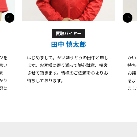
買取バイヤー
田中 慎太郎
ジを
はじめまして。かいほうどうの田中と申し
かい
思い
ます。お客様に寄り添って誠心誠意、接客
持ち
ま
させて頂きます。皆様のご依頼を心よりお
お譲
かり
待ちしております。
るよ
軽に
まし