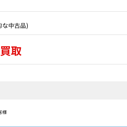
的な中古品)
買取
客様