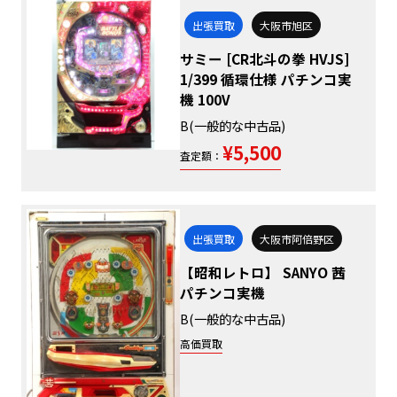
出張買取
大阪市旭区
サミー [CR北斗の拳 HVJS]
1/399 循環仕様 パチンコ実
機 100V
B(一般的な中古品)
¥5,500
査定額：
出張買取
大阪市阿倍野区
【昭和レトロ】 SANYO 茜
パチンコ実機
B(一般的な中古品)
高価買取