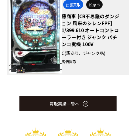
出張買取
松原市
藤商事 [CR不思議のダンジ
ョン 風来のシレンFPF]
1/399.610 オートコントロ
ーラー付き ジャンク パチ
ンコ実機 100V
C(訳あり、ジャンク品)
高価買取
買取実績一覧へ