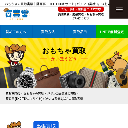
おもちゃの買取実績｜藤商事 [EXCITE/エキサイト] パチンコ実機 1/114を高価買取
大阪・京都・奈良全エリア対応
高価買取・出張買取・おもちゃ買取
かいほうどう
初めての方へ
買取方法
買取品目
LINEで無料査定
おもちゃ買取
かいほうどう
買取専門店
おもちゃの買取
パチンコ台実機の買取
藤商事 [EXCITE/エキサイト] パチンコ実機 1/114の買取実績
出張買取