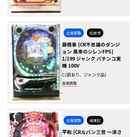
出張買取
松原市
藤商事 [CR不思議のダンジ
ョン 風来のシレンFPS]
1/199 ジャンク パチンコ実
機 100V
C(訳あり、ジャンク品)
高価買取
出張買取
城東区
平和 [CRルパン三世 ～消さ