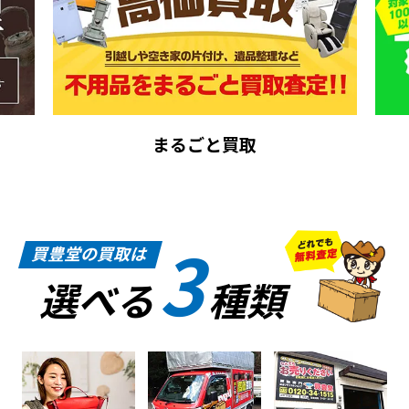
まるごと買取
3
買豊堂の買取は
選べる
種類